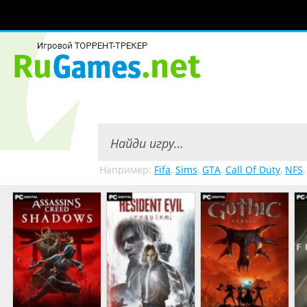
Например:
Fifa
,
Sims
,
GTA
,
Call Of Duty
,
NFS