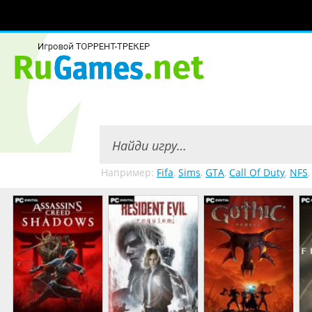
Например:
Fifa
,
Sims
,
GTA
,
Call Of Duty
,
NFS