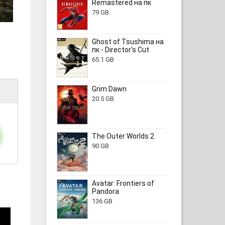
Remastered на пк
79 GB
Ghost of Tsushima на
пк - Director's Cut
65.1 GB
Grim Dawn
20.5 GB
The Outer Worlds 2
90 GB
Avatar: Frontiers of
Pandora
136 GB