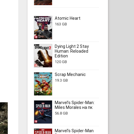
Atomic Heart
163 GB
Dying Light 2 Stay
Human: Reloaded
Edition
120 GB
Scrap Mechanic
19.3 GB
Marvel’s Spider-Man:
Miles Morales на пк
56.8 GB
Marvel’s Spider-Man