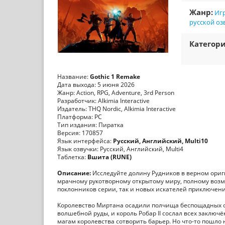
Жанр:
Игр
русской оз
Категори
Название:
Gothic 1 Remake
Дата выхода: 5 июня 2026
Жанр: Action, RPG, Adventure, 3rd Person
Разработчик: Alkimia Interactive
Издатель: THQ Nordic, Alkimia Interactive
Платформа: PC
Тип издания: Пиратка
Версия: 170857
Язык интерфейса:
Русский, Английский, Multi10
Язык озвучки: Русский, Английский, Multi4
Таблетка:
Вшита (RUNE)
Описание:
Исследуйте долину Рудников в верном ориги
мрачному рукотворному открытому миру, полному возм
поклонников серии, так и новых искателей приключен
Королевство Миртана осадили полчища беспощадных ор
волшебной руды, и король Робар II сослал всех заклю
магам королевства сотворить барьер. Но что-то пошло 