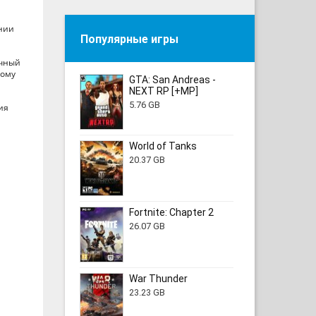
нии
Популярные игры
ачный
ному
GTA: San Andreas -
NEXT RP [+MP]
5.76 GB
ия
World of Tanks
20.37 GB
Fortnite: Chapter 2
26.07 GB
War Thunder
23.23 GB