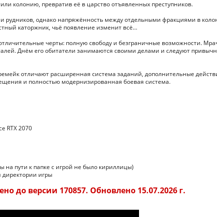
или колонию, превратив её в царство отъявленных преступников.
ми рудников, однако напряжённость между отдельными фракциями в коло
вестный каторжник, чьё появление изменит всё…
ё отличительные черты: полную свободу и безграничные возможности. Мр
талей. Днём его обитатели занимаются своими делами и следуют привыч
 ремейк отличают расширенная система заданий, дополнительные действ
ещения и полностью модернизированная боевая система.
ce RTX 2070
ы на пути к папке с игрой не было кириллицы)
ой директории игры
но до версии 170857. Обновлено 15.07.2026 г.