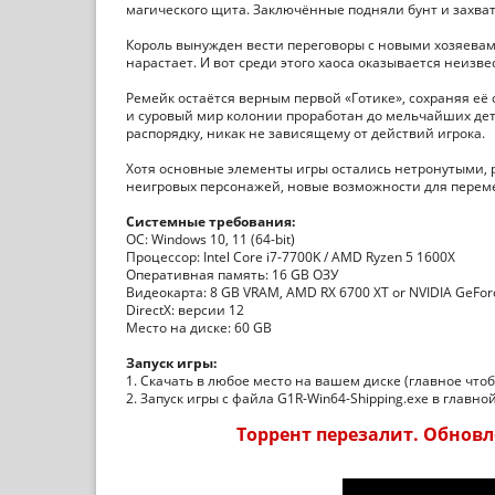
магического щита. Заключённые подняли бунт и захват
Король вынужден вести переговоры с новыми хозяева
нарастает. И вот среди этого хаоса оказывается неиз
Ремейк остаётся верным первой «Готике», сохраняя е
и суровый мир колонии проработан до мельчайших де
распорядку, никак не зависящему от действий игрока.
Хотя основные элементы игры остались нетронутыми,
неигровых персонажей, новые возможности для перем
Системные требования:
ОС: Windows 10, 11 (64-bit)
Процессор: Intel Core i7-7700K / AMD Ryzen 5 1600X
Оперативная память: 16 GB ОЗУ
Видеокарта: 8 GB VRAM, AMD RX 6700 XT or NVIDIA GeFor
DirectX: версии 12
Место на диске: 60 GB
Запуск игры:
1. Скачать в любое место на вашем диске (главное чтоб
2. Запуск игры с файла G1R-Win64-Shipping.exe в главн
Торрент перезалит. Обновле