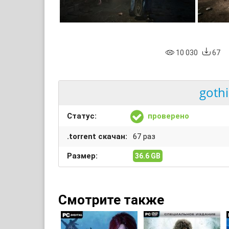
10 030
67
gothi
Статус:
проверено
.torrent скачан:
67 раз
Размер:
36.6 GB
Смотрите также