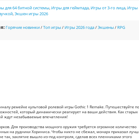
ы для 64 битной системы
,
Игры для геймпада
,
Игры от 3-го лица
,
Игры 
вучкой
,
Экшен игры 2026
я:
Горячие новинки
/
Топ игры
/
Игры 2026 года
/
Экшены
/
RPG
налу ремейке культовой ролевой игры Gothic 1 Remake. Путешествуйте п
ожностей, который динамически реагирует на ваши действия. Как старых
ий ждут незабываемые впечатления!
ков. Для производства мощного оружия требуется огромное количество
чённых на рудники Хориниса. Чтобы никто не сбежал, монарх приказал луч
не так, заклятие вышло из-под контроля, сделав всех пленниками этого