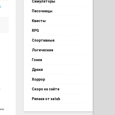
Симуляторы
с
Песочницы
Квесты
RPG
Спортивные
Логические
Гонки
Драки
Хоррор
о
Скоро на сайте
Репаки от xatab
шим