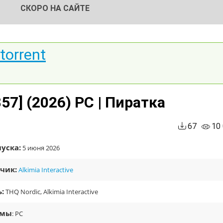
СКОРО НА САЙТЕ
torrent
57] (2026) PC | Пиратка
67
10
уска:
5 июня 2026
чик:
Alkimia Interactive
:
THQ Nordic, Alkimia Interactive
рмы
: PC