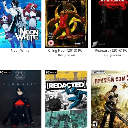
Neon White
Killing Floor (2013) PC |
Phantaruk (2016) PC
Лицензия
Лицензия