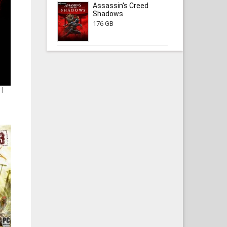
Assassin's Creed
Shadows
176 GB
 |