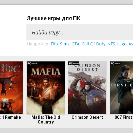
Лучшие игры для ПК
Например:
Fifa
,
Sims
,
GTA
,
Call Of Duty
,
NFS
,
Lego
,
As
c 1 Remake
Mafia: The Old
Crimson Desert
007 First
Country