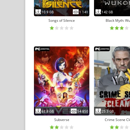
10.9 GB
1 141
142 GB
Songs of Silence
Black Myth: W
68.8 GB
54 850
25.3 GB
Subverse
Crime Scene Cl