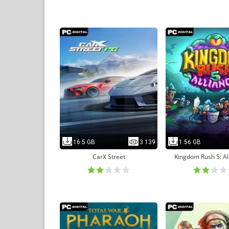
16.5 GB
3 139
1.56 GB
CarX Street
Kingdom Rush 5: Al