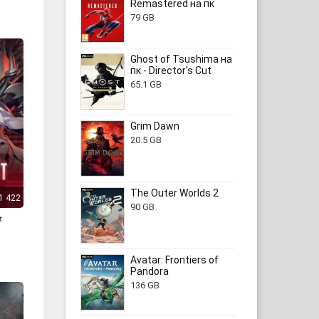
Remastered на пк
79 GB
Ghost of Tsushima на
пк - Director's Cut
65.1 GB
Grim Dawn
20.5 GB
The Outer Worlds 2
1 422
90 GB
t
Avatar: Frontiers of
Pandora
136 GB