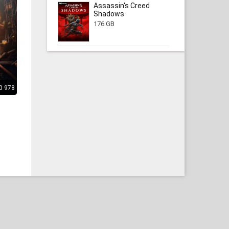
Assassin's Creed
Shadows
176 GB
0 978