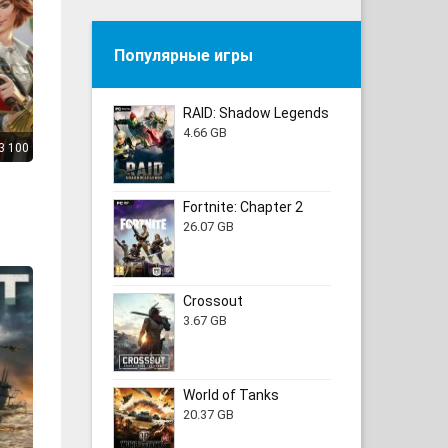
Популярные игры
RAID: Shadow Legends
4.66 GB
3 100
Fortnite: Chapter 2
26.07 GB
Crossout
3.67 GB
World of Tanks
20.37 GB