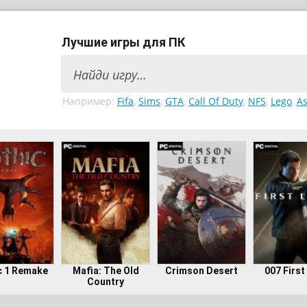
Лучшие игры для ПК
Например:
Fifa
,
Sims
,
GTA
,
Call Of Duty
,
NFS
,
Lego
,
As
c 1 Remake
Mafia: The Old
Crimson Desert
007 First
Country