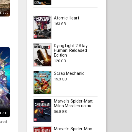
2 856
Atomic Heart
163 GB
Dying Light 2 Stay
Human: Reloaded
Edition
120 GB
Scrap Mechanic
19.3 GB
Marvel’s Spider-Man:
Miles Morales на пк
56.8 GB
1 518
ured
Marvel’s Spider-Man