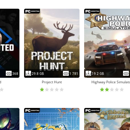
368
29.8 GB
1 781
19.2 GB
d
Project Hunt
Highway Police Simulat