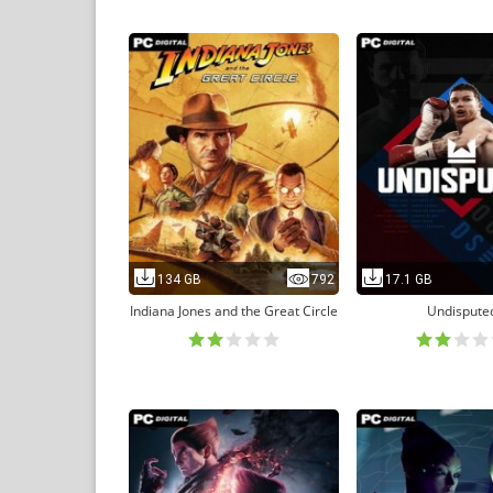
134 GB
792
17.1 GB
Indiana Jones and the Great Circle
Undispute