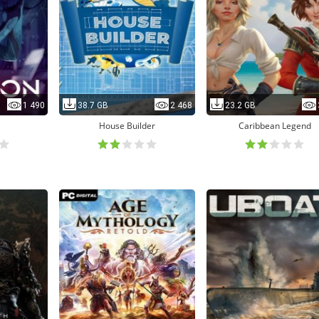
1 490
38.7 GB
2 468
23.2 GB
House Builder
Caribbean Legend