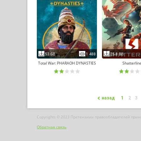
53 GB
1 488
25.8 GB
Total War: PHARAOH DYNASTIES
Shatterlin
назад
1
2
3
Copyrights © 2023 Претензиии правообладателей при
Обратная связь