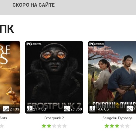
СКОРО НА САЙТЕ
 ПК
2 133
21.4 GB
26 860
14.6 GB
4
 Ants
Frostpunk 2
Sengoku Dynasty