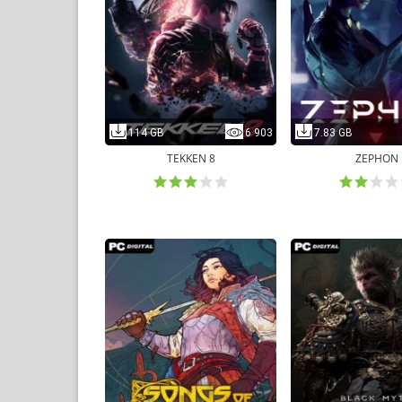
114 GB
6 903
7.83 GB
TEKKEN 8
ZEPHON