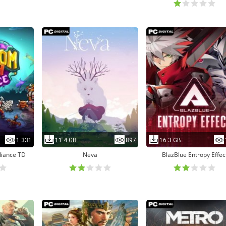
1 331
11.4 GB
897
16.3 GB
liance TD
Neva
BlazBlue Entropy Effec