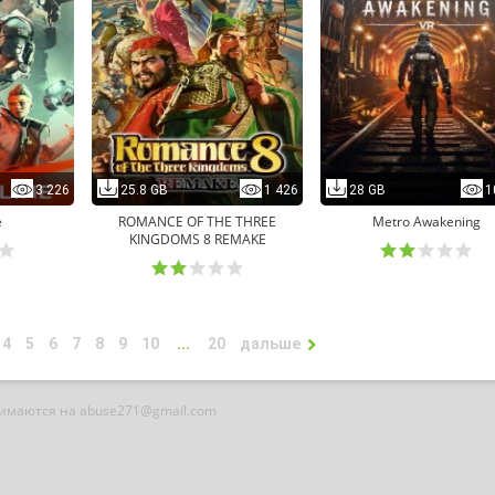
3 226
25.8 GB
1 426
28 GB
1
e
ROMANCE OF THE THREE
Metro Awakening
KINGDOMS 8 REMAKE
4
5
6
7
8
9
10
...
20
дальше
нимаются на abuse271@gmail.com