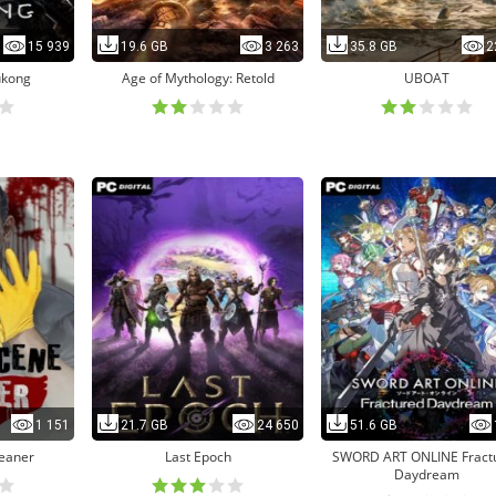
15 939
19.6 GB
3 263
35.8 GB
2
ukong
Age of Mythology: Retold
UBOAT
1 151
21.7 GB
24 650
51.6 GB
eaner
Last Epoch
SWORD ART ONLINE Fract
Daydream