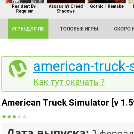
Resident Evil
Assassin's Creed
Gothic 1 Remake
Requiem
Shadows
ИГРЫ ДЛЯ ПК
ТОПОВЫЕ ИГРЫ
СКОРО 
american-truck-s
DE
Как тут скачать ?
2
American Truck Simulator [v 1.5
Дата выпуска:
2 феврал