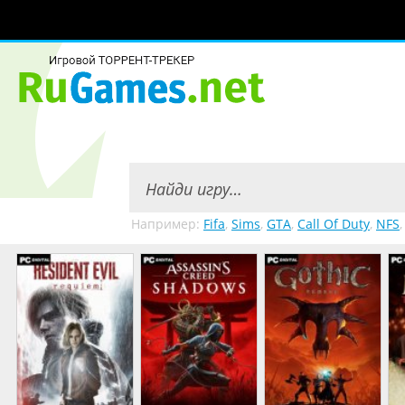
Например:
Fifa
,
Sims
,
GTA
,
Call Of Duty
,
NFS