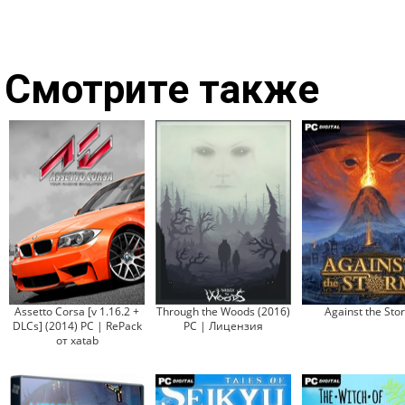
Смотрите также
Assetto Corsa [v 1.16.2 +
Through the Woods (2016)
Against the Sto
DLCs] (2014) PC | RePack
PC | Лицензия
от xatab