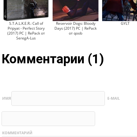
S.T.A.L.K.E.R.: Call of
Reservoir Dogs: Bloody
GYLT
Pripyat - Perfect Story
Days (2017) PC | RePack
(2017) PC | RePack от
от qoob
SeregA-Lus
Комментарии (1)
ИМЯ
E-MAIL
КОММЕНТАРИЙ