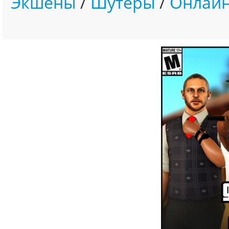
Экшены
/
Шутеры
/
Онлайн