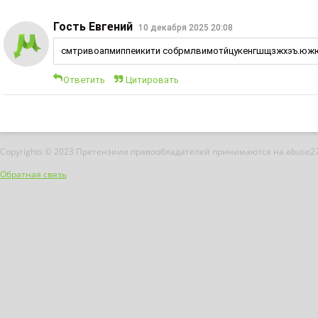
Гость Евгений
10 декабря 2025 20:08
смтривоапмиппеикити собрмлвимотйцукенгшщзжхэъ.ю
Ответить
Цитировать
Copyrights © 2023 Претензиии правообладателей принимаются на abuse2
Обратная связь