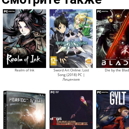
Realm of Ink
Sword Art Online: Lost
Die by the Bla
Song (2018) PC |
Лицензия