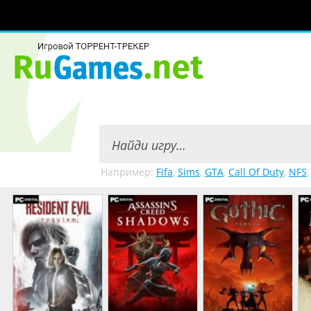
Например:
Fifa
,
Sims
,
GTA
,
Call Of Duty
,
NFS