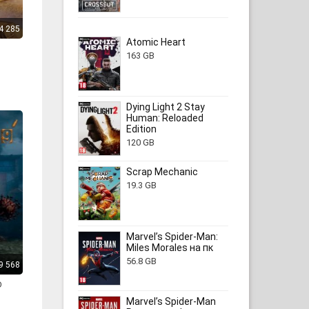
4 285
Atomic Heart
163 GB
Dying Light 2 Stay
Human: Reloaded
Edition
120 GB
Scrap Mechanic
19.3 GB
Marvel’s Spider-Man:
Miles Morales на пк
56.8 GB
9 568
D
Marvel’s Spider-Man