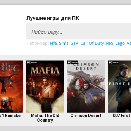
Лучшие игры для ПК
Например:
Fifa
,
Sims
,
GTA
,
Call Of Duty
,
NFS
,
Lego
,
As
c 1 Remake
Mafia: The Old
Crimson Desert
007 First
Country