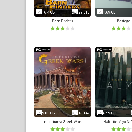
16.4 GB
29 513
1.69 GB
Barn Finders
Besiege
9.81 GB
15 142
67.9 GB
Imperiums: Greek Wars
Half-Life: Alyx 