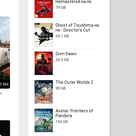
Remastered на пк
79 GB
Ghost of Tsushima на
пк - Director's Cut
65.1 GB
Grim Dawn
20.5 GB
The Outer Worlds 2
0 986
90 GB
n
Avatar: Frontiers of
Pandora
136 GB