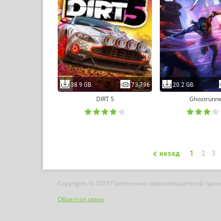
38.9 GB
73 796
20.2 GB
DIRT 5
Ghostrunn
назад
1
2
3
Copyrights © 2023 Претензиии правообладателей при
Обратная связь