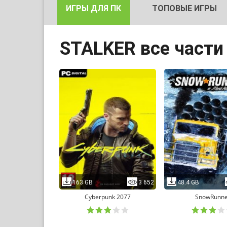
ИГРЫ ДЛЯ ПК
ТОПОВЫЕ ИГРЫ
STALKER все части
163 GB
3 652
48.4 GB
Cyberpunk 2077
SnowRunne