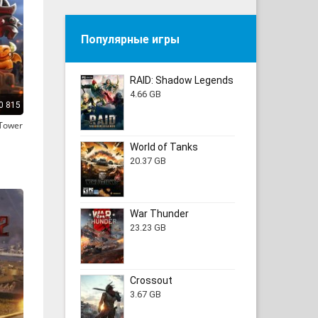
Популярные игры
RAID: Shadow Legends
4.66 GB
0 815
 Tower
World of Tanks
20.37 GB
War Thunder
23.23 GB
Crossout
3.67 GB