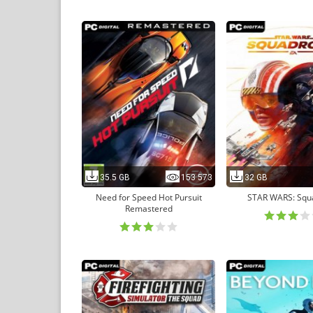
35.5 GB
153 573
32 GB
Need for Speed Hot Pursuit
STAR WARS: Squ
Remastered