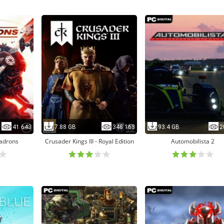
41 643
7.88 GB
348 163
93.4 GB
2
adrons
Crusader Kings III - Royal Edition
Automobilista 2