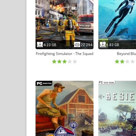
4.23 GB
22 294
6.83 GB
Firefighting Simulator - The Squad
Beyond Bl