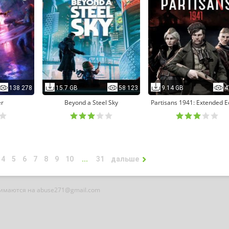
138 278
15.7 GB
58 123
9.14 GB
4
er
Beyond a Steel Sky
Partisans 1941: Extended E
4
5
6
7
8
9
10
...
31
дальше
нимаются на abuse271@gmail.com