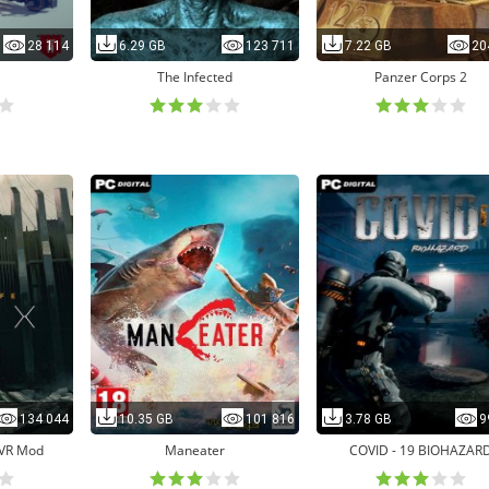
28 114
6.29 GB
123 711
7.22 GB
20
The Infected
Panzer Corps 2
134 044
10.35 GB
101 816
3.78 GB
9
NoVR Mod
Maneater
COVID - 19 BIOHAZAR