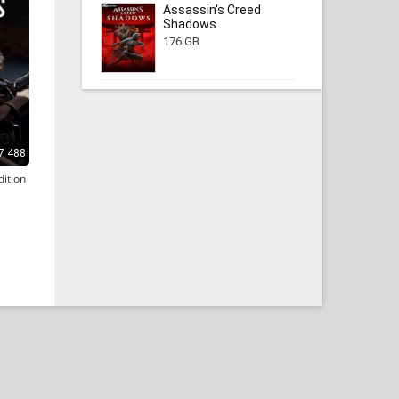
Assassin's Creed
Shadows
176 GB
7 488
dition