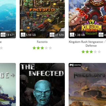
18 671
5.98 GB
37 570
1.38 GB
4
ue
Factorio
Kingdom Rush Vengeance -
Defense