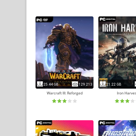
25.44 GB
129 213
21.22 GB
Warcraft III: Reforged
Iron Harve