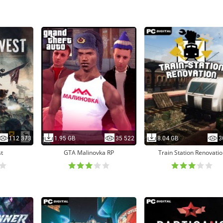
112 373
1.95 GB
35 522
8.04 GB
3
st
GTA Malinovka RP
Train Station Renovatio