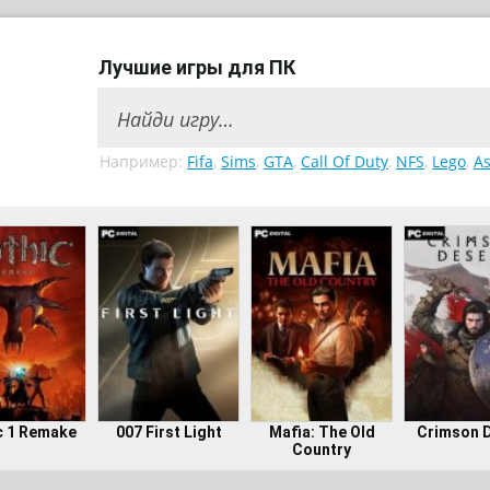
Лучшие игры для ПК
Например:
Fifa
,
Sims
,
GTA
,
Call Of Duty
,
NFS
,
Lego
,
As
c 1 Remake
007 First Light
Mafia: The Old
Crimson 
Country