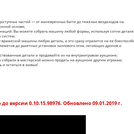
ступных частей — от маневренных багги до тяжелых вездеходов на
онной основе;
наций. Вы можете собрать машину любой формы, используя сотни детале
 систем;
вражеской машины любую деталь, и это сразу отразится на ее боеспособ
леметов до ракетных установок залпового огня, летающих дронов и
ствованные детали и продавайте их на внутриигровом аукционе;
и собрали в мастерской можно продать на аукционе другим игрокам;
ь и остаться в живых!
до версии 0.10.15.98976. Обновлено 09.01.2019 г.