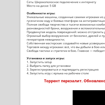
Сеть: Широкополосное подключение к интернету
Место на диске: 5 GB
Особенности игры:
Уникальные машины, созданные самими игроками из до
гусеничном ходу и боевых платформ на антигравитаци
Полная свобода творчества и тысячи возможных комби
разновидностей брони, вооружения и вспомогательных
Продвинутая модель повреждений: можно отстрелить у 
Огромный выбор вооружения: от бензопил, дрелей и пу
генераторов невидимости;
Собственная мастерская: создавайте новые усовершен
Торговля между игроками: всё, что вы добыли в бою ил
Свобода тактики и стратегии в бою. Главное — победит
Установка и запуск игры:
1. Запустить setup
2. Выбрать папку для установки
3. Зарегистрироваться и подтвердить регистрацию
4. Запустить игру с ярлыка на рабочем столе
Торрент перезалит. Обновлено 