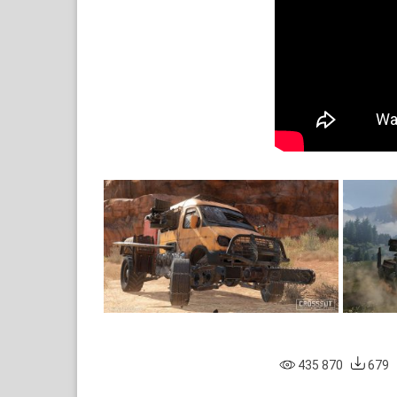
435 870
679