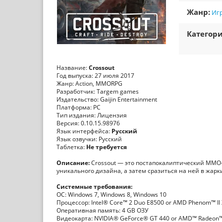
Жанр:
Игр
Категори
Название:
Crossout
Год выпуска: 27 июля 2017
Жанр: Action, MMORPG
Разработчик: Targem games
Издательство: Gaijin Entertainment
Платформа: PC
Тип издания: Лицензия
Версия: 0.10.15.98976
Язык интерфейса:
Русский
Язык озвучки: Русский
Таблетка:
Не требуется
Описание:
Crossout — это постапокалиптический MMO-
уникального дизайна, а затем сразиться на ней в жарк
Системные требования:
ОС: Windows 7, Windows 8, Windows 10
Процессор: Intel® Core™ 2 Duo E8500 or AMD Phenom™ II 
Оперативная память: 4 GB ОЗУ
Видеокарта: NVIDIA® GeForce® GT 440 or AMD™ Radeon™ 