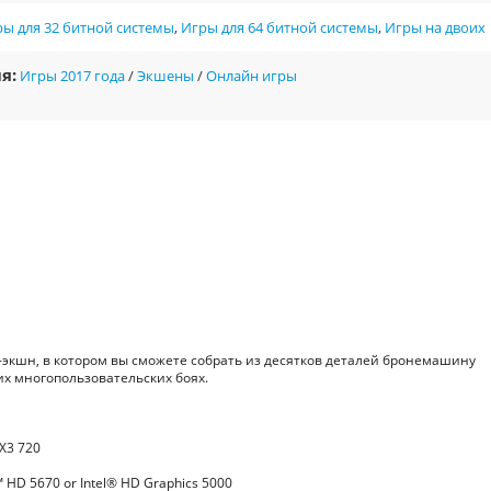
ы для 32 битной системы
,
Игры для 64 битной системы
,
Игры на двоих
я:
Игры 2017 года
/
Экшены
/
Онлайн игры
экшн, в котором вы сможете собрать из десятков деталей бронемашину
их многопользовательских боях.
X3 720
HD 5670 or Intel® HD Graphics 5000