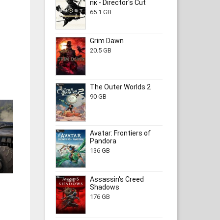
пк - Director's Cut
65.1 GB
Grim Dawn
20.5 GB
The Outer Worlds 2
90 GB
Avatar: Frontiers of
Pandora
136 GB
Assassin's Creed
Shadows
176 GB