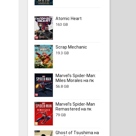
Atomic Heart
163 GB
Scrap Mechanic
19.3 GB
Marvel’s Spider-Man:
Miles Morales на пк
56.8 GB
Marvel’s Spider-Man
Remastered на пк
79 GB
Ghost of Tsushima на