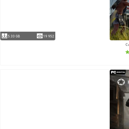
5.33 GB
19 952
Cu