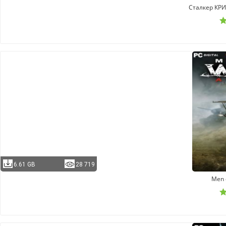
Сталкер К
6.61 GB
28 719
Men o