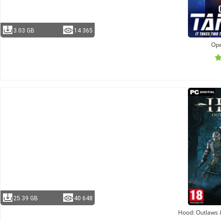
3.03 GB
14 365
Ope
25.39 GB
40 648
Hood: Outlaws &