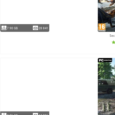
7.90 GB
28 841
Sec