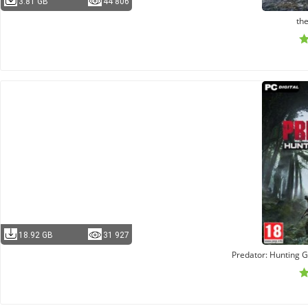
3.81 GB
44 806
the
18.92 GB
31 927
Predator: Hunting G