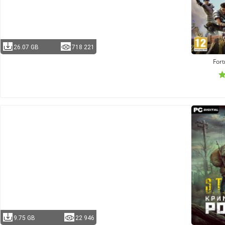
26.07 GB
718 221
Fort
9.75 GB
22 946