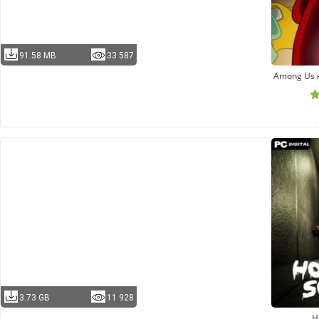
91.58 MB
33 587
Among Us 
3.73 GB
11 928
H