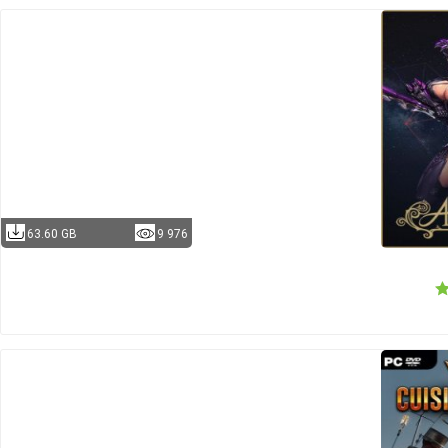
63.60 GB
9 976