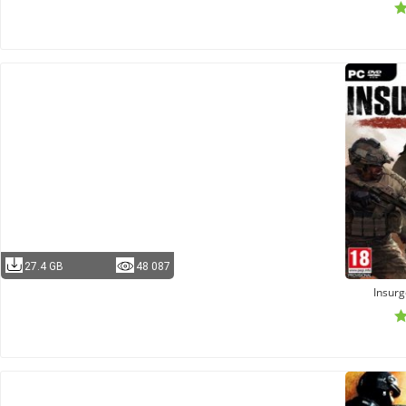
27.4 GB
48 087
Insur