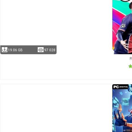
19.06 GB
97 028
F