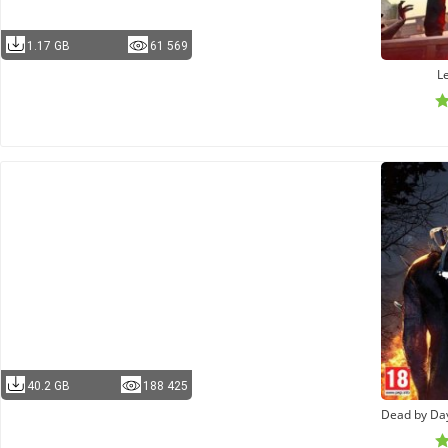
1.17 GB
61 569
Le
40.2 GB
188 425
Dead by Day