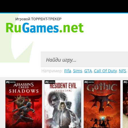
Например:
Fifa
,
Sims
,
GTA
,
Call Of Duty
,
NFS