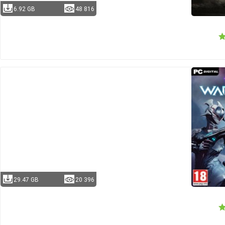
6.92 GB
48 816
29.47 GB
20 396