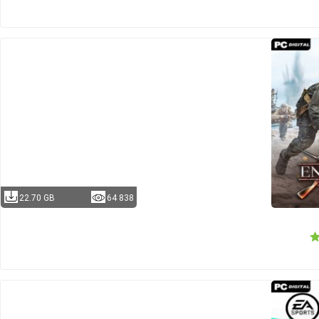
22.70 GB
64 838