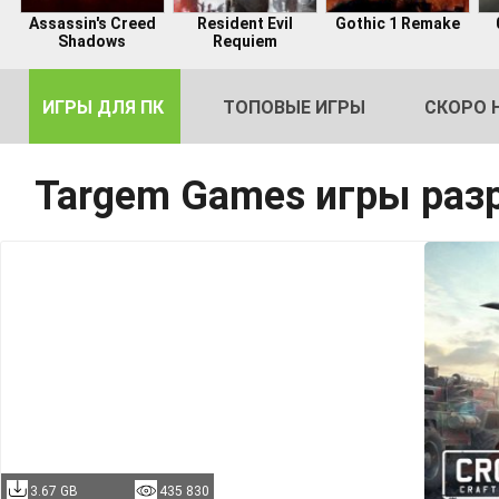
Assassin's Creed
Resident Evil
Gothic 1 Remake
Shadows
Requiem
ИГРЫ ДЛЯ ПК
ТОПОВЫЕ ИГРЫ
СКОРО 
Targem Games игры раз
DE
2
3.67 GB
435 830