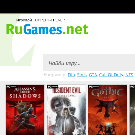
Например:
Fifa
,
Sims
,
GTA
,
Call Of Duty
,
NFS