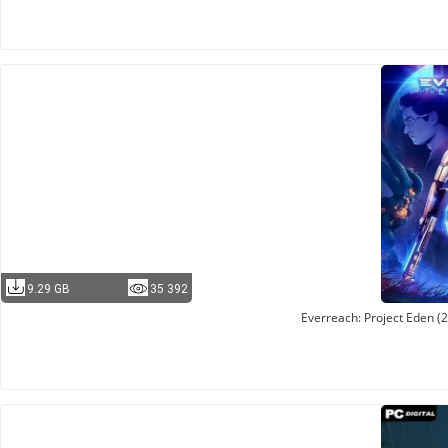
9.29 GB
35 392
Everreach: Project Eden 