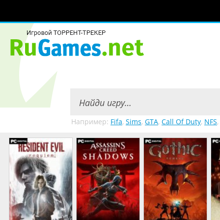
Например:
Fifa
,
Sims
,
GTA
,
Call Of Duty
,
NFS