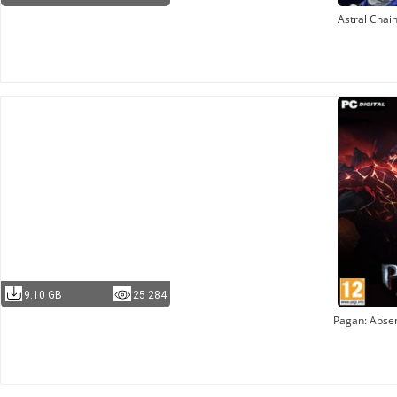
Astral Chai
9.10 GB
25 284
Pagan: Abse