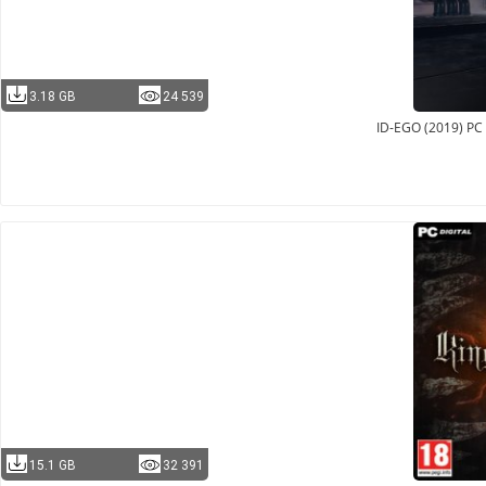
3.18 GB
24 539
ID-EGO (2019) P
15.1 GB
32 391