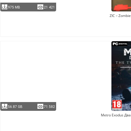
975 MB
21 421
ZIC – Zombies
56.87 GB
71 582
Metro Exodus Дв