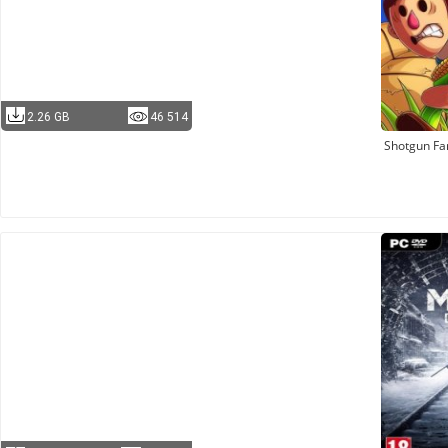
2.26 GB
46 514
Shotgun F