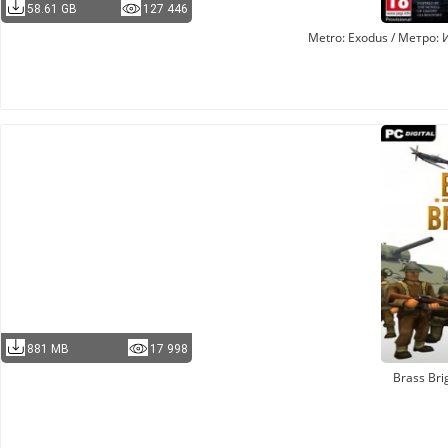
58.61 GB
127 446
Metro: Exodus / Метро:
881 MB
17 998
Brass Bri