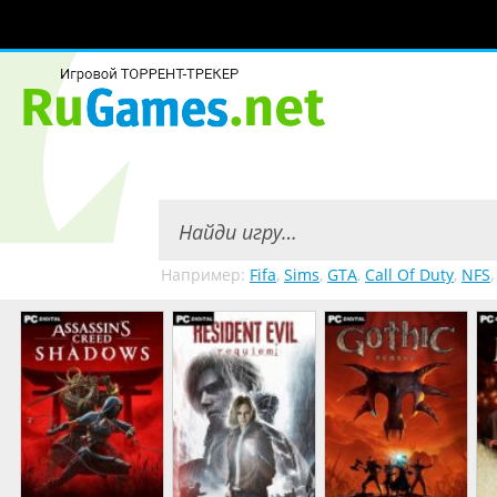
Например:
Fifa
,
Sims
,
GTA
,
Call Of Duty
,
NFS