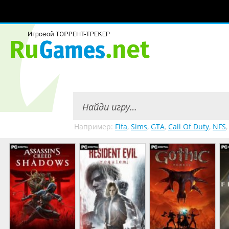
Например:
Fifa
,
Sims
,
GTA
,
Call Of Duty
,
NFS