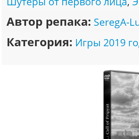
Шутеры от первого лица
,
Э
Автор репака:
SeregA-L
Категория:
Игры 2019 го