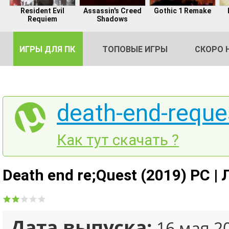
Resident Evil
Assassin's Creed
Gothic 1 Remake
Requiem
Shadows
ИГРЫ ДЛЯ ПК
ТОПОВЫЕ ИГРЫ
СКОРО 
death-end-reques
DE
Как тут скачать ?
2
Death end re;Quest (2019) PC |
Дата выпуска:
16 мая 2