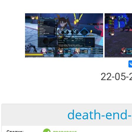
22-05
death-end-