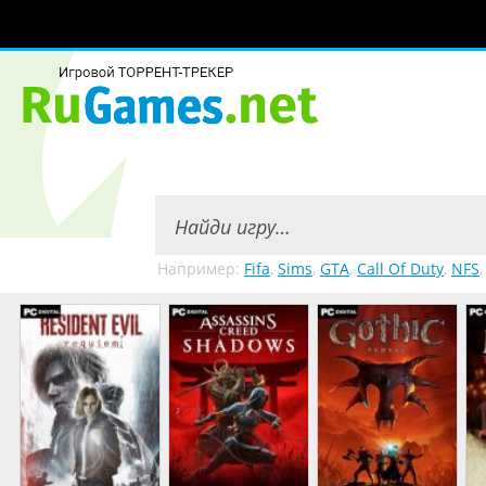
Например:
Fifa
,
Sims
,
GTA
,
Call Of Duty
,
NFS