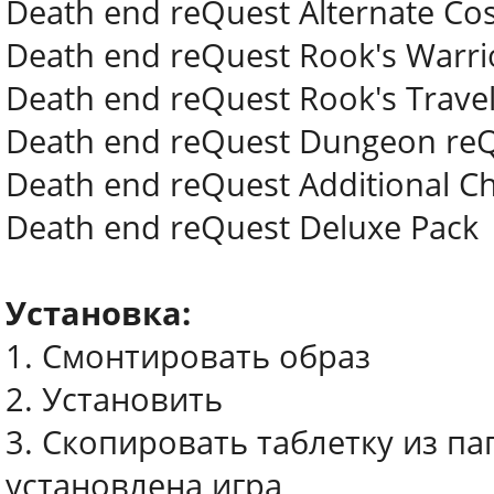
Death end reQuest Alternate Co
Death end reQuest Rook's Warri
Death end reQuest Rook's Travel
Death end reQuest Dungeon reQ
Death end reQuest Additional Ch
Death end reQuest Deluxe Pack
Установка:
1. Смонтировать образ
2. Установить
3. Скопировать таблетку из па
установлена игра