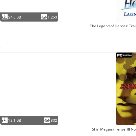
24.6 GB
1 253
The Legend of Heroes: Trai
12.1 GB
832
Shin Megami Tensei III N