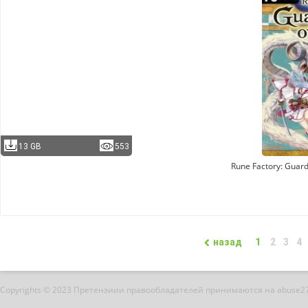
13 GB
553
Rune Factory: Guar
назад
1
2
3
4
Copyrights © 2023 Претензиии правообладателей принимаются на abuse2