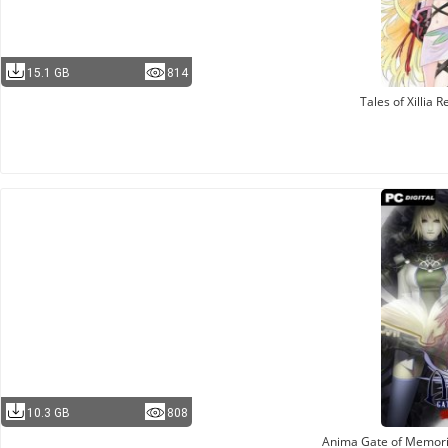
15.1 GB
814
Tales of Xillia
10.3 GB
808
Anima Gate of Memorie