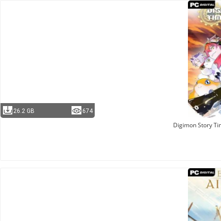
26.2 GB
674
Digimon Story Ti