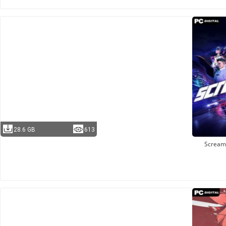
28.6 GB
613
Scream