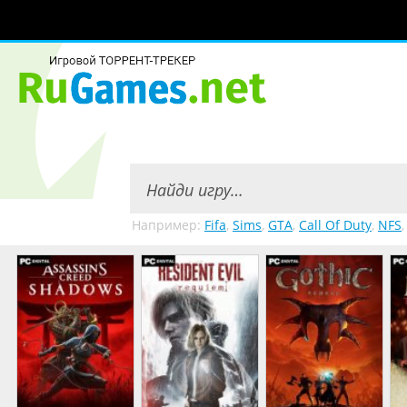
Например:
Fifa
,
Sims
,
GTA
,
Call Of Duty
,
NFS