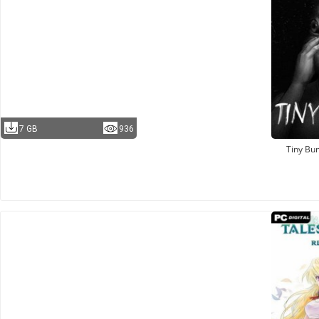
7 GB
936
Tiny Bu