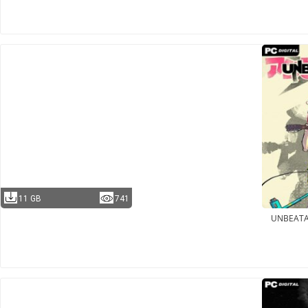
11 GB
741
UNBEATA