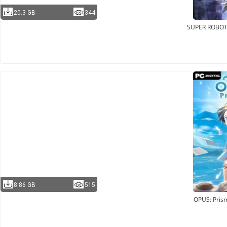
20.3 GB
344
SUPER ROBOT
8.86 GB
515
OPUS: Pris