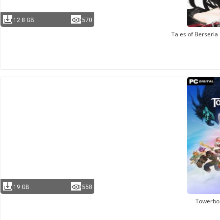
12.8 GB
570
Tales of Berseri
19 GB
558
Towerbo