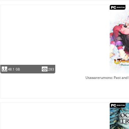
48.1 GB
283
Utawarerumono: Past and 