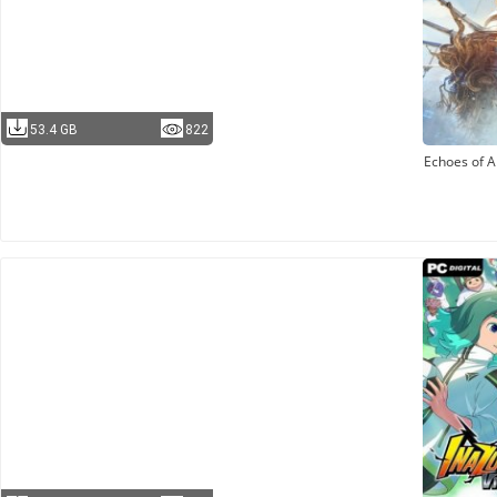
53.4 GB
822
Echoes of A