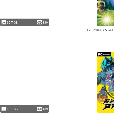
35.7 GB
339
EVERYBODY'S GOL
13.1 GB
439