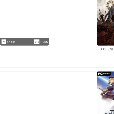
65 GB
1 955
CODE VEI