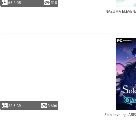
68.2 GB
518
INAZUMA ELEVEN: 
38.5 GB
3 606
Solo Leveling: AR