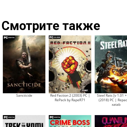
Смотрите также
Sancticide
Red Faction 2 (2003) PC |
Steel Rats [v 1.01 
RePack by RapeR71
(2018) PC | Repac
xatab