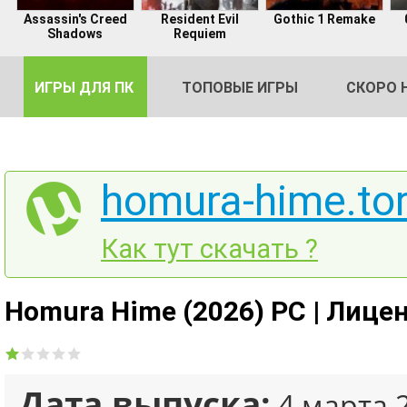
Assassin's Creed
Resident Evil
Gothic 1 Remake
Shadows
Requiem
ИГРЫ ДЛЯ ПК
ТОПОВЫЕ ИГРЫ
СКОРО 
homura-hime.tor
DE
Как тут скачать ?
2
Homura Hime (2026) PC | Лице
Дата выпуска:
4 марта 