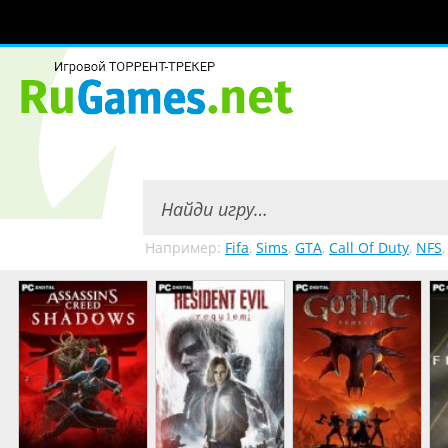
Например:
Fifa
,
Sims
,
GTA
,
Call Of Duty
,
NFS