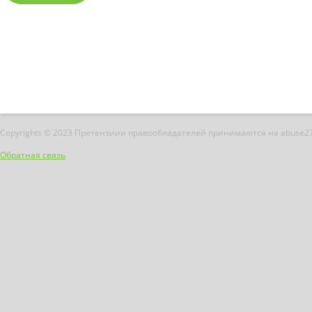
Copyrights © 2023 Претензиии правообладателей принимаются на abuse2
Обратная связь