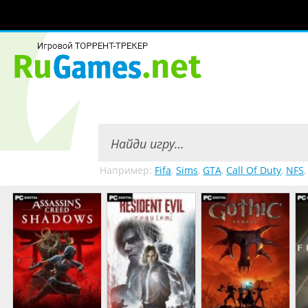
Например:
Fifa
,
Sims
,
GTA
,
Call Of Duty
,
NFS