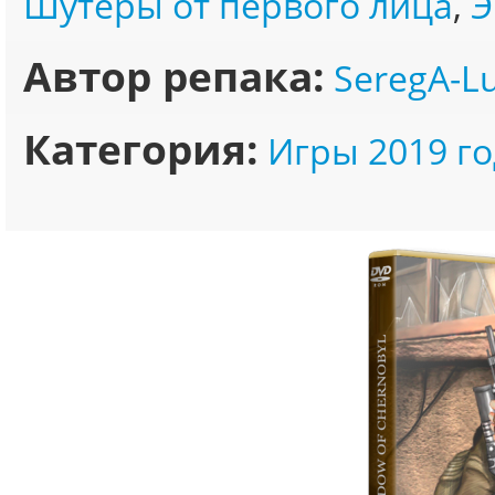
Шутеры от первого лица
,
Э
Автор репака:
SeregA-L
Категория:
Игры 2019 го