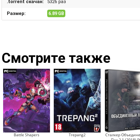
.torrent скачан:
5326 раз
Размер:
6.89 GB
Смотрите также
Battle Shapers
Trepang2
Сталкер Объедин
Пак 2.1 (2018) P