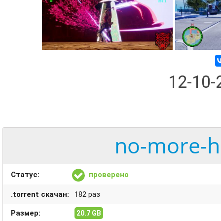
12-10
no-more-he
Статус:
проверено
.torrent скачан:
182 раз
Размер:
20.7 GB