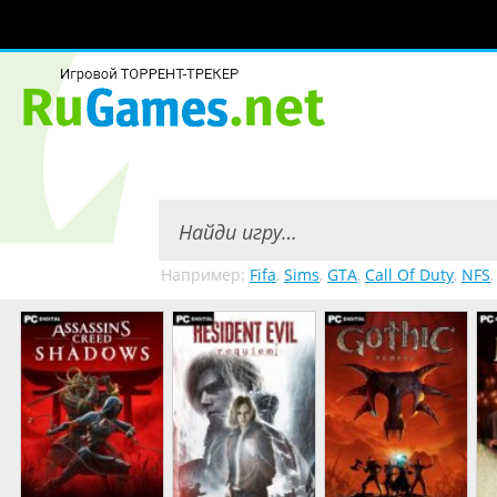
Например:
Fifa
,
Sims
,
GTA
,
Call Of Duty
,
NFS