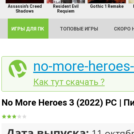
Assassin's Creed
Resident Evil
Gothic 1 Remake
Shadows
Requiem
ИГРЫ ДЛЯ ПК
ТОПОВЫЕ ИГРЫ
СКОРО 
no-more-heroes-
DE
Как тут скачать ?
2
No More Heroes 3 (2022) PC | П
Дата выпуска:
11 октяб