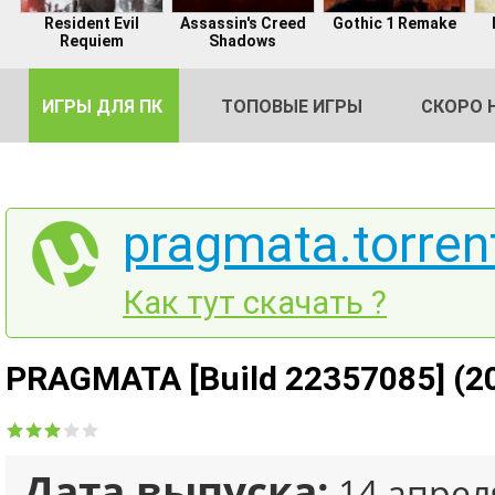
Resident Evil
Assassin's Creed
Gothic 1 Remake
Requiem
Shadows
ИГРЫ ДЛЯ ПК
ТОПОВЫЕ ИГРЫ
СКОРО 
pragmata.torren
DE
Как тут скачать ?
2
PRAGMATA [Build 22357085] (20
Дата выпуска:
14 апрел