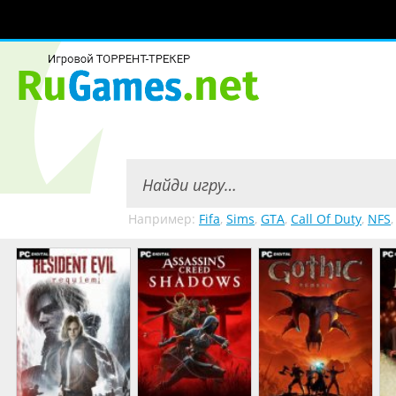
Например:
Fifa
,
Sims
,
GTA
,
Call Of Duty
,
NFS