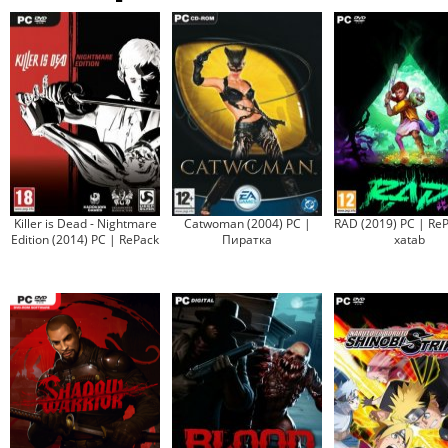
Killer is Dead - Nightmare
Catwoman (2004) PC |
RAD (2019) PC | ReP
Edition (2014) PC | RePack
Пиратка
xatab