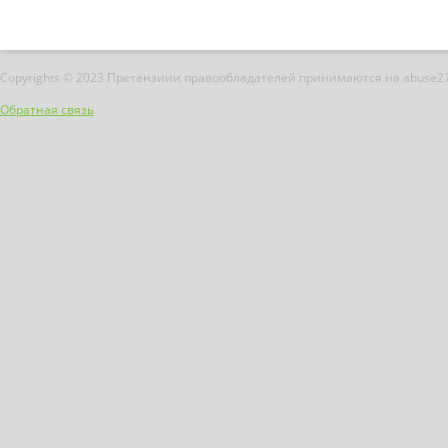
Copyrights © 2023 Претензиии правообладателей принимаются на abuse2
Обратная связь