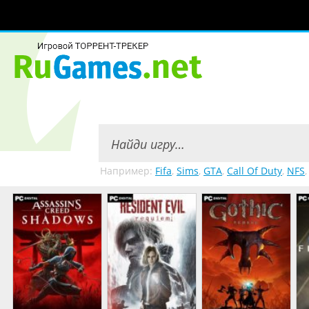
Например:
Fifa
,
Sims
,
GTA
,
Call Of Duty
,
NFS