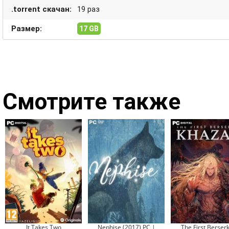
.torrent скачан:
19 раз
Размер:
17 GB
Смотрите также
It Takes Two
Nephise (2017) PC |
The First Berserk