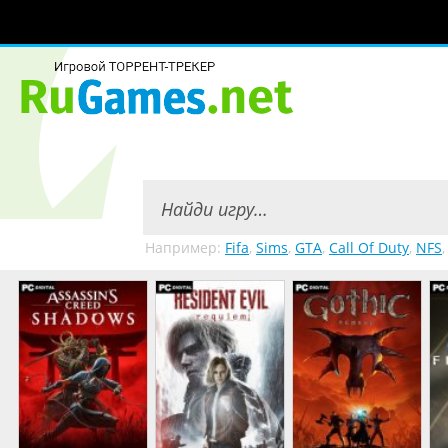
Например:
Fifa
,
Sims
,
GTA
,
Call Of Duty
,
NFS