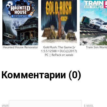
Haunted House Renovator
Gold Rush: The Game [v
Train Sim World
1.5.5.12588 + DLCs] (2017)
PC | RePack от xatab
Комментарии (0)
ИМЯ
E-MAIL