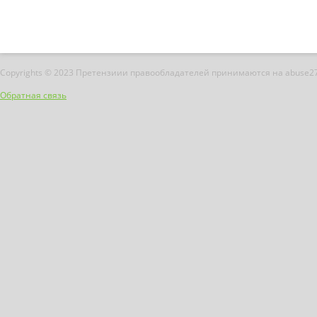
Copyrights © 2023 Претензиии правообладателей принимаются на abuse2
Обратная связь