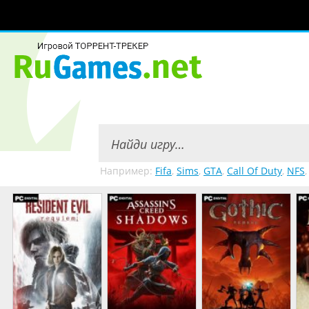
Например:
Fifa
,
Sims
,
GTA
,
Call Of Duty
,
NFS