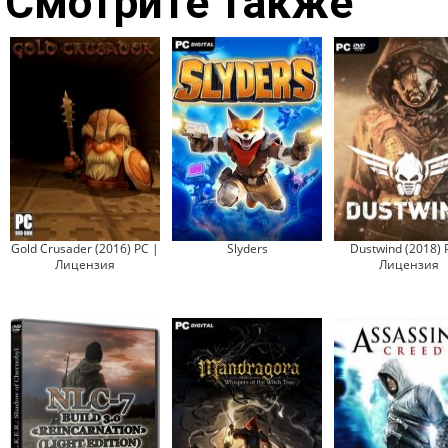
Смотрите также
Gold Crusader (2016) PC |
Slyders
Dustwind (2018) 
Лицензия
Лицензия