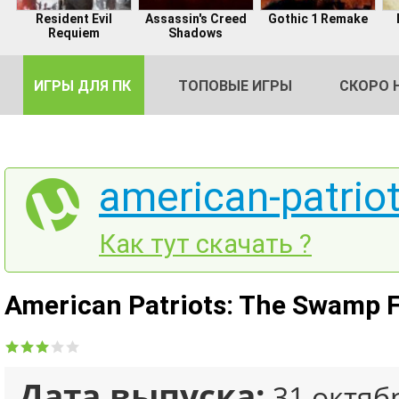
Resident Evil
Assassin's Creed
Gothic 1 Remake
Requiem
Shadows
ИГРЫ ДЛЯ ПК
ТОПОВЫЕ ИГРЫ
СКОРО 
american-patrio
DE
Как тут скачать ?
2
American Patriots: The Swamp 
Дата выпуска:
31 октяб