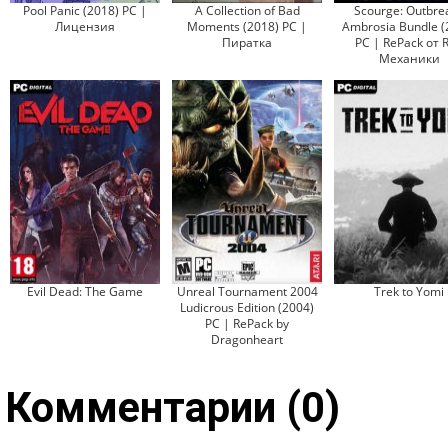
Pool Panic (2018) PC |
A Collection of Bad
Scourge: Outbrea
Лицензия
Moments (2018) PC |
Ambrosia Bundle (
Пиратка
PC | RePack от R
Механики
Evil Dead: The Game
Unreal Tournament 2004
Trek to Yomi
Ludicrous Edition (2004)
PC | RePack by
Dragonheart
Комментарии (0)