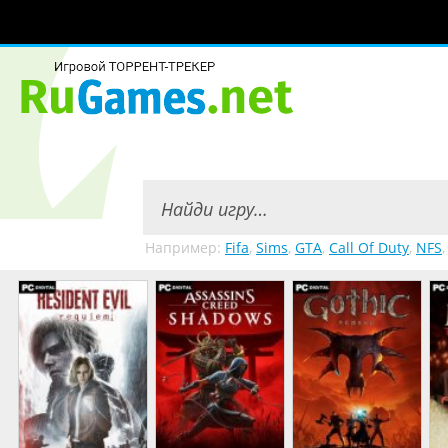
Например:
Fifa
,
Sims
,
GTA
,
Call Of Duty
,
NFS