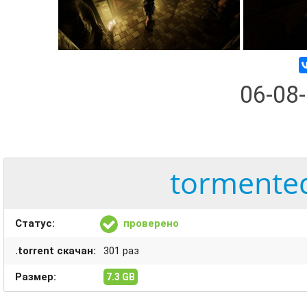
06-08
tormented
Статус:
проверено
.torrent скачан:
301 раз
Размер:
7.3 GB