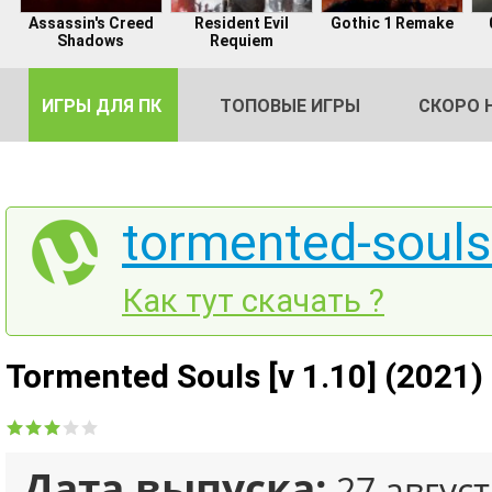
Assassin's Creed
Resident Evil
Gothic 1 Remake
Shadows
Requiem
ИГРЫ ДЛЯ ПК
ТОПОВЫЕ ИГРЫ
СКОРО 
tormented-souls
DE
Как тут скачать ?
2
Tormented Souls [v 1.10] (2021
Дата выпуска:
27 август