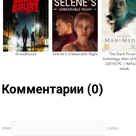
DreadHaunt
Selene's Unbearable Night
The Dark Pictur
Anthology: Man of
(2019) PC | RePac
xatab
Комментарии (0)
ИМЯ
E-MAIL