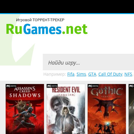
Например:
Fifa
,
Sims
,
GTA
,
Call Of Duty
,
NFS