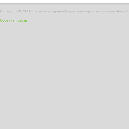
Copyrights © 2023 Претензиии правообладателей принимаются на abuse2
Обратная связь