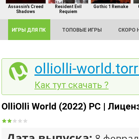
Assassin's Creed
Resident Evil
Gothic 1 Remake
Shadows
Requiem
ИГРЫ ДЛЯ ПК
ТОПОВЫЕ ИГРЫ
СКОРО 
olliolli-world.tor
DE
Как тут скачать ?
2
OlliOlli World (2022) PC | Лицен
Дата выпуска:
8 феврал