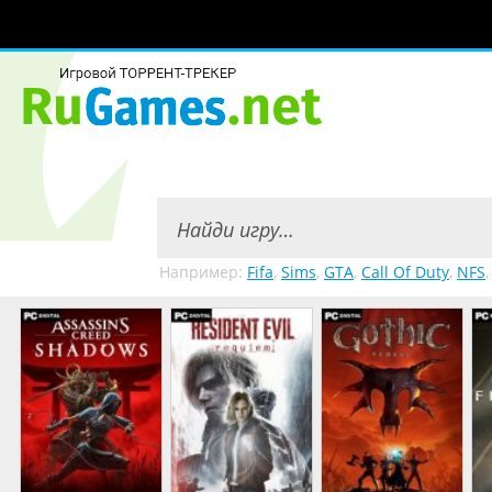
Например:
Fifa
,
Sims
,
GTA
,
Call Of Duty
,
NFS