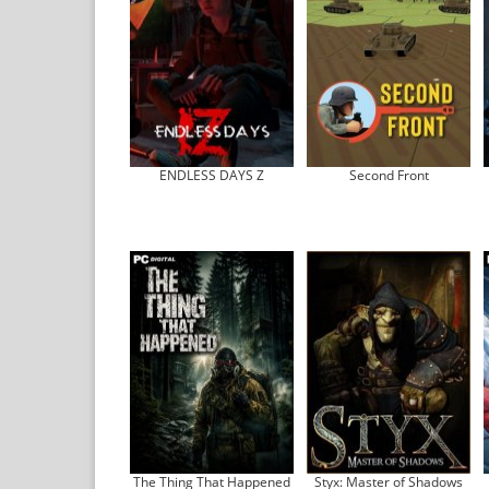
ENDLESS DAYS Z
Second Front
The Thing That Happened
Styx: Master of Shadows