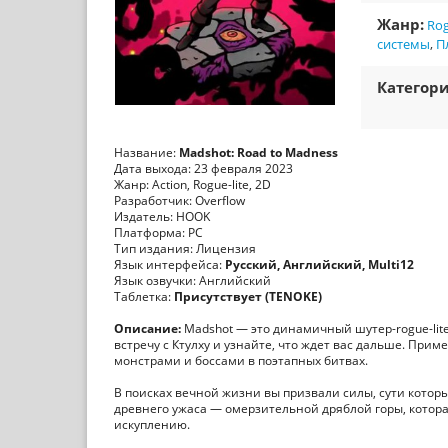
Жанр:
Rog
системы
,
П
Категори
Название:
Madshot: Road to Madness
Дата выхода: 23 февраля 2023
Жанр: Action, Rogue-lite, 2D
Разработчик: Overflow
Издатель: HOOK
Платформа: PC
Тип издания: Лицензия
Язык интерфейса:
Русский, Английский, Multi12
Язык озвучки: Английский
Таблетка:
Присутствует (TENOKE)
Описание:
Madshot — это динамичный шутер-rogue-lit
встречу с Ктулху и узнайте, что ждет вас дальше. П
монстрами и боссами в поэтапных битвах.
В поисках вечной жизни вы призвали силы, сути которы
древнего ужаса — омерзительной дряблой горы, которая 
искуплению.