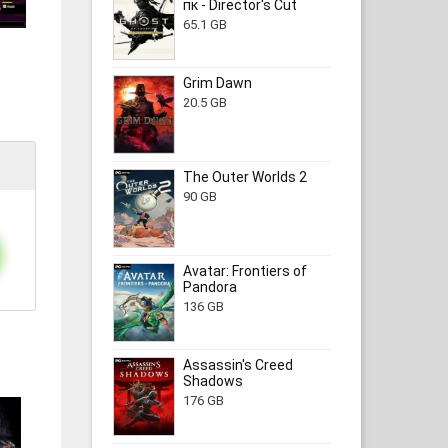
пк - Director's Cut
65.1 GB
Grim Dawn
20.5 GB
The Outer Worlds 2
90 GB
Avatar: Frontiers of
Pandora
136 GB
Assassin's Creed
Shadows
176 GB