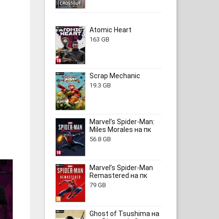
Atomic Heart
163 GB
Scrap Mechanic
19.3 GB
Marvel’s Spider-Man:
Miles Morales на пк
56.8 GB
Marvel’s Spider-Man
Remastered на пк
79 GB
Ghost of Tsushima на