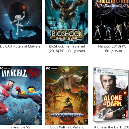
DE-EXIT - Eternal Matters
BioShock: Remastered
Nanoui (2018) PC |
(2016) PC | Лицензия
Лицензия
Invincible VS
Gods Will Fall: Valiant
Alone in the Dark (20