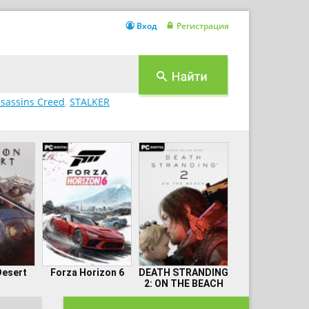
Вход
Регистрация
sassins Creed
,
STALKER
Desert
Forza Horizon 6
DEATH STRANDING
2: ON THE BEACH