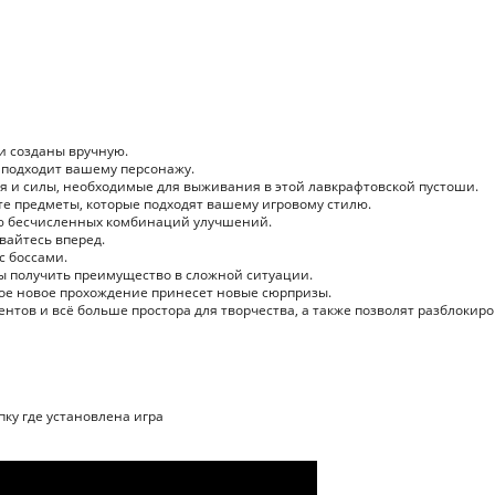
и созданы вручную.
о подходит вашему персонажу.
ия и силы, необходимые для выживания в этой лавкрафтовской пустоши.
те предметы, которые подходят вашему игровому стилю.
ью бесчисленных комбинаций улучшений.
вайтесь вперед.
с боссами.
ы получить преимущество в сложной ситуации.
дое новое прохождение принесет новые сюрпризы.
тов и всё больше простора для творчества, а также позволят разблокиро
апку где установлена игра