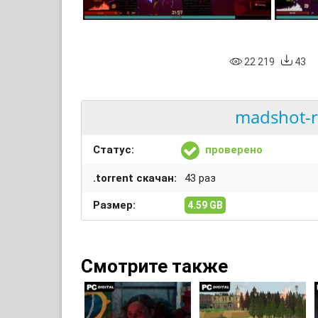
22 219
43
madshot-r
Статус:
проверено
.torrent скачан:
43 раз
Размер:
4.59 GB
Смотрите также