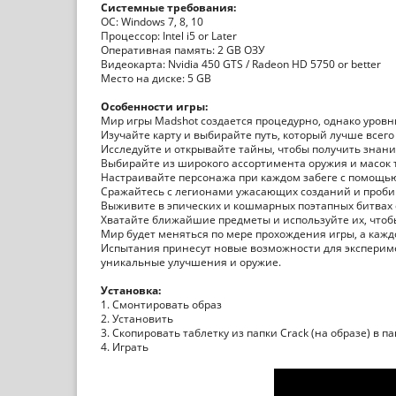
Системные требования:
ОС: Windows 7, 8, 10
Процессор: Intel i5 or Later
Оперативная память: 2 GB ОЗУ
Видеокарта: Nvidia 450 GTS / Radeon HD 5750 or better
Место на диске: 5 GB
Особенности игры:
Мир игры Madshot создается процедурно, однако уровн
Изучайте карту и выбирайте путь, который лучше всег
Исследуйте и открывайте тайны, чтобы получить знан
Выбирайте из широкого ассортимента оружия и масок 
Настраивайте персонажа при каждом забеге с помощ
Сражайтесь с легионами ужасающих созданий и проби
Выживите в эпических и кошмарных поэтапных битвах 
Хватайте ближайшие предметы и используйте их, чтоб
Мир будет меняться по мере прохождения игры, а каж
Испытания принесут новые возможности для эксперимен
уникальные улучшения и оружие.
Установка:
1. Смонтировать образ
2. Установить
3. Скопировать таблетку из папки Crack (на образе) в п
4. Играть