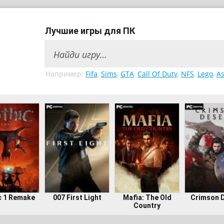
Лучшие игры для ПК
Например:
Fifa
,
Sims
,
GTA
,
Call Of Duty
,
NFS
,
Lego
,
As
c 1 Remake
007 First Light
Mafia: The Old
Crimson 
Country