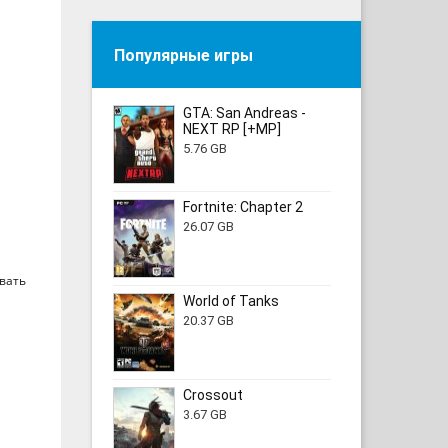
Популярные игры
GTA: San Andreas -
NEXT RP [+MP]
5.76 GB
Fortnite: Chapter 2
26.07 GB
вать
World of Tanks
20.37 GB
Crossout
3.67 GB