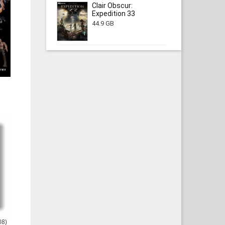
Clair Obscur:
Expedition 33
44.9 GB
08)