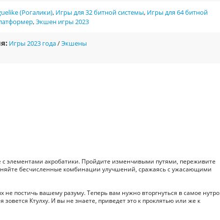
uelike (Рогалики)
,
Игры для 32 битной системы
,
Игры для 64 битной
латформер
,
Экшен игры 2023
я:
Игры 2023 года
/
Экшены
e с элементами акробатики. Пройдите изменчивыми путями, переживите
рименяйте бесчисленные комбинации улучшений, сражаясь с ужасающими
х не постичь вашему разуму. Теперь вам нужно вторгнуться в самое нутро
зовется Ктулху. И вы не знаете, приведет это к проклятью или же к