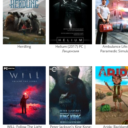
Herdling
Helium (2017) PC |
Ambulance Life:
Лицензия
Paramedic Simul
WILL: Follow The Light
Peter Jackson's King Kong:
Arida: Backland