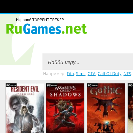
Например:
Fifa
,
Sims
,
GTA
,
Call Of Duty
,
NFS