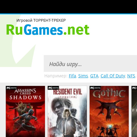
Например:
Fifa
,
Sims
,
GTA
,
Call Of Duty
,
NFS