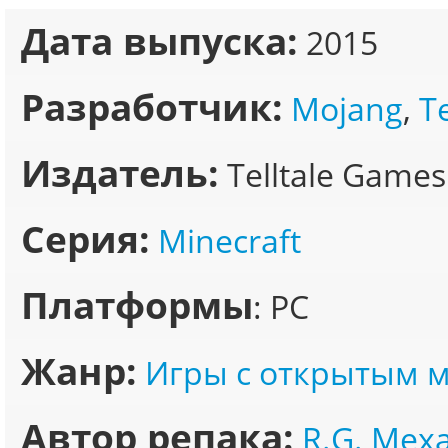
Дата выпуска:
2015
Разработчик:
Mojang
,
T
Издатель:
Telltale Games
Серия:
Minecraft
Платформы
: PC
Жанр:
Игры с открытым 
Автор репака:
R.G. Мех