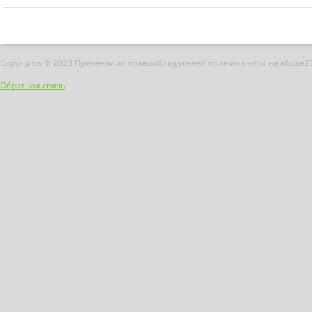
Copyrights © 2023 Претензиии правообладателей принимаются на abuse2
Обратная связь