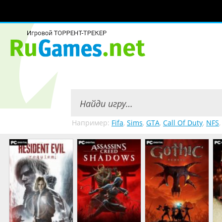
Например:
Fifa
,
Sims
,
GTA
,
Call Of Duty
,
NFS