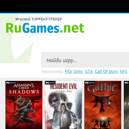
Например:
Fifa
,
Sims
,
GTA
,
Call Of Duty
,
NFS