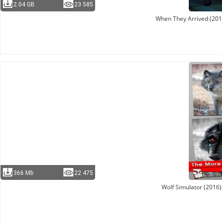
2.04 GB
23 585
When They Arrived (20
366 Mb
22 475
Wolf Simulator (2016