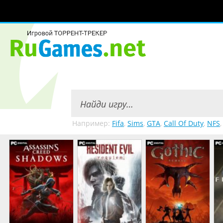
Например:
Fifa
,
Sims
,
GTA
,
Call Of Duty
,
NFS