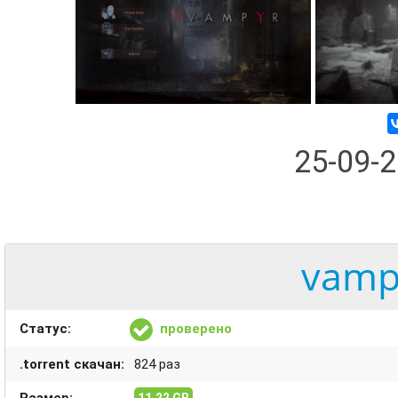
25-09-
vampy
Статус:
проверено
.torrent скачан:
824 раз