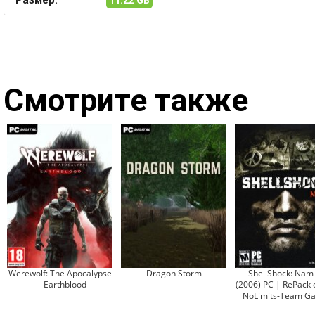
Размер:
11.22 GB
Смотрите также
Werewolf: The Apocalypse
Dragon Storm
ShellShock: Nam 
— Earthblood
(2006) PC | RePack 
NoLimits-Team G