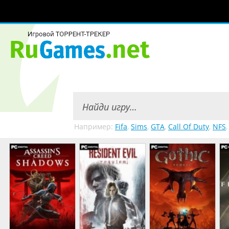
Например:
Fifa
,
Sims
,
GTA
,
Call Of Duty
,
NFS