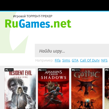
Например:
Fifa
,
Sims
,
GTA
,
Call Of Duty
,
NFS