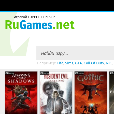
Например:
Fifa
,
Sims
,
GTA
,
Call Of Duty
,
NFS