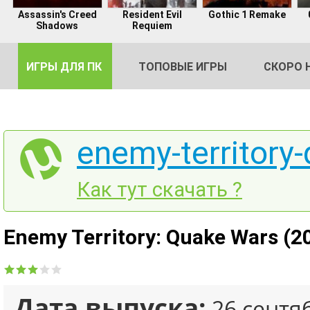
Assassin's Creed
Resident Evil
Gothic 1 Remake
Shadows
Requiem
ИГРЫ ДЛЯ ПК
ТОПОВЫЕ ИГРЫ
СКОРО 
enemy-territory-
DE
Как тут скачать ?
2
Enemy Territory: Quake Wars (20
Дата выпуска:
26 сентя