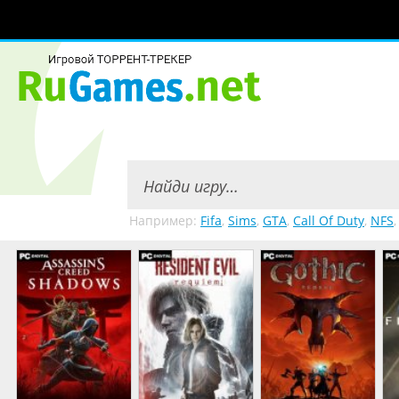
Например:
Fifa
,
Sims
,
GTA
,
Call Of Duty
,
NFS