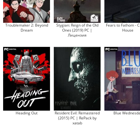
Troublemaker 2: Beyond
Stygian: Reign of the Old
Fears to Fathom - 
Dream
Ones (2019) PC |
House
Лицензия
Heading Out
Resident Evil: Remastered
Blue Wednesd
(2015) PC | RePack by
xatab