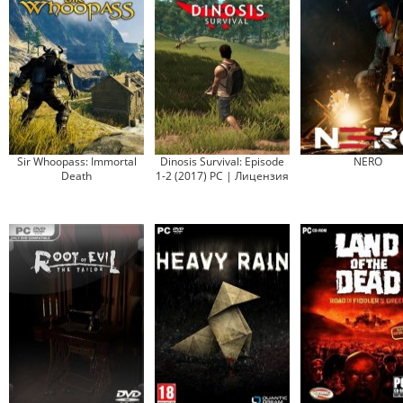
Sir Whoopass: Immortal
Dinosis Survival: Episode
NERO
Death
1-2 (2017) PC | Лицензия