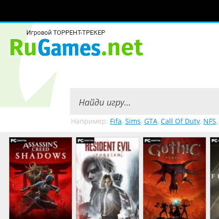
Например:
Fifa
,
Sims
,
GTA
,
Call Of Duty
,
NFS