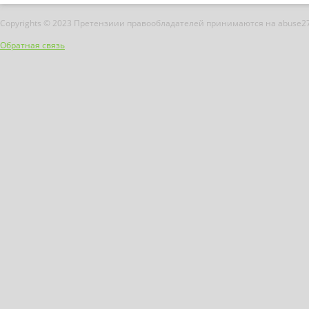
Copyrights © 2023 Претензиии правообладателей принимаются на abuse2
Обратная связь