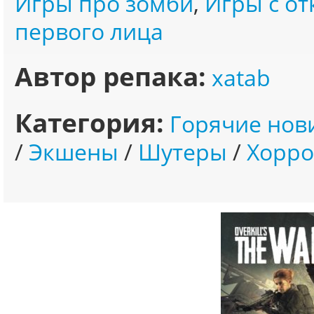
Игры про зомби
,
Игры с о
первого лица
Автор репака:
xatab
Категория:
Горячие нов
/
Экшены
/
Шутеры
/
Хорро