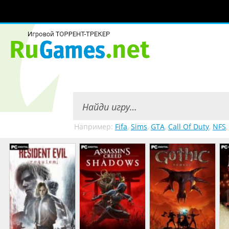
Например:
Fifa
,
Sims
,
GTA
,
Call Of Duty
,
NFS