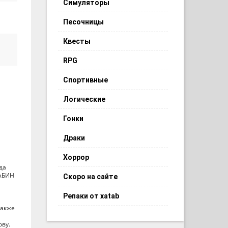
Симуляторы
Песочницы
Квесты
RPG
Спортивные
Логические
Гонки
Драки
Хоррор
да
 АБИН
Скоро на сайте
Репаки от xatab
также
ову.