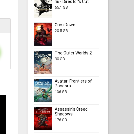
пк - Director's Cut
65.1 GB
Grim Dawn
20.5 GB
The Outer Worlds 2
90 GB
Avatar: Frontiers of
Pandora
136 GB
Assassin's Creed
Shadows
176 GB