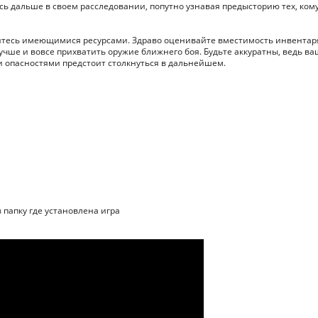
ь дальше в своем расследовании, попутно узнавая предысторию тех, ком
айтесь имеющимися ресурсами. Здраво оценивайте вместимость инвентар
учше и вовсе прихватить оружие ближнего боя. Будьте аккуратны, ведь ва
ми опасностями предстоит столкнуться в дальнейшем.
в папку где установлена игра