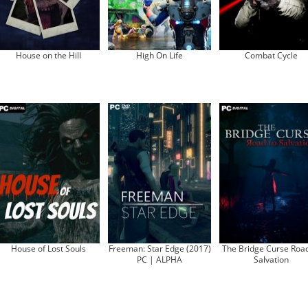
House on the Hill
High On Life
Combat Cycle
House of Lost Souls
Freeman: Star Edge (2017)
The Bridge Curse Road
PC | ALPHA
Salvation