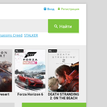
Вход
Регистрация
sassins Creed
,
STALKER
Desert
Forza Horizon 6
DEATH STRANDING
2: ON THE BEACH