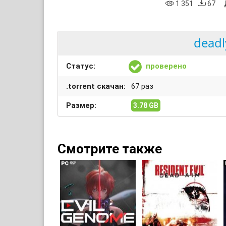
1 351
67
deadl
Статус:
проверено
.torrent скачан:
67 раз
Размер:
3.78 GB
Смотрите также