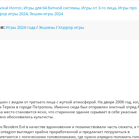
vival Horror
,
Игры для 64 битной системы
,
Игры от 3-го лица
,
Игры про
рор игры 2024
,
Экшен игры 2024
я:
Игры 2024 года
/
Экшены
/
Хоррор игры
ен с видом от третьего лица с жуткой атмосферой. На дворе 2006 год, ког
а-Тереза в городе Петрополь. Именно сюда был отправлен элитный отряд
а место становится ясно, что старинное здание скрывает в себе ужасные
овно обосновались культисты.
 Resident Evil в качестве вдохновения и позаимствовали часть сюжета, а 
Contagion выглядит крайне проработанной и предлагает погрузиться в
летаются с логическими головоломками, где нужно изрядно поломать гол