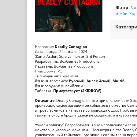
Жанр:
Sur
зомби
,
Хор
Категори
Название:
Deadly Contagion
Дата выхода: 22 января 2024
Жанр: Action, Survival horror, 3rd Person
Разработчик: BoxGames Productions
Издатель: BoxGames Productions
Платформа: PC
Тип издания: Лицензия
Язык интерфейса:
Русский, Английский, Multi6
Язык озвучки: Английский
Таблетка:
Присутствует (SKIDROW)
Описание:
Deadly Contagion — это приключенческий экш
произошло самое загадочное событие в поместье Сант
и трое лесников в качестве сопровождающих. Прибыв н
тайны: в округе бродят ужасные создания, а внутри сл
Узнали завязку? Разработчики явно использовали серию
некоторые игровые механики. Несмотря на это Deadly 
увлекательный геймплей, где экшен-сцены тесно переп