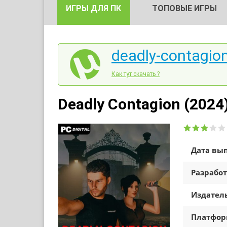
ИГРЫ ДЛЯ ПК
ТОПОВЫЕ ИГРЫ
deadly-contagion
Как тут скачать ?
Deadly Contagion (2024
Дата вып
Разработ
Издатель
Платфо