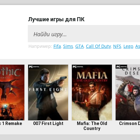
Лучшие игры для ПК
Например:
Fifa
,
Sims
,
GTA
,
Call Of Duty
,
NFS
,
Lego
,
As
c 1 Remake
007 First Light
Mafia: The Old
Crimson 
Country