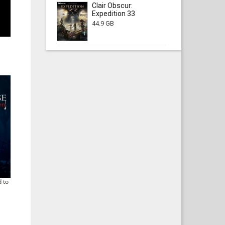
Clair Obscur:
Expedition 33
44.9 GB
 to