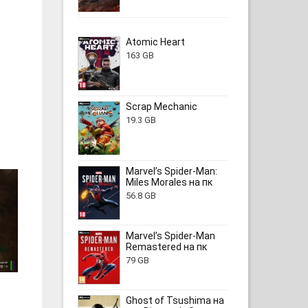
Atomic Heart
163 GB
Scrap Mechanic
19.3 GB
Marvel’s Spider-Man:
Miles Morales на пк
56.8 GB
Marvel’s Spider-Man
Remastered на пк
79 GB
Ghost of Tsushima на