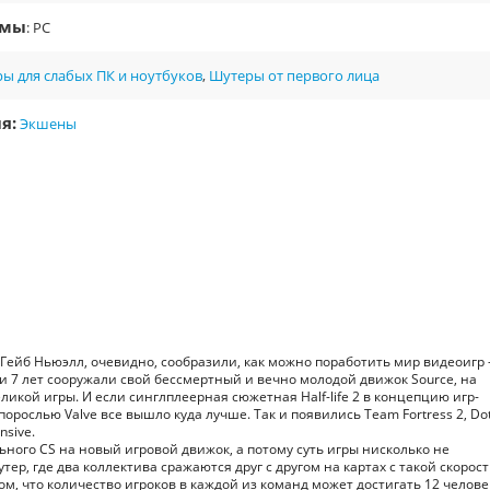
рмы
: PC
ы для слабых ПК и ноутбуков
,
Шутеры от первого лица
я:
Экшены
но Гейб Ньюэлл, очевидно, сообразили, как можно поработить мир видеоигр 
и 7 лет сооружали свой бессмертный и вечно молодой движок Source, на
икой игры. И если синглплеерная сюжетная Half-life 2 в концепцию игр-
порослью Valve все вышло куда лучше. Так и появились Team Fortress 2, Dot
nsive.
льного CS на новый игровой движок, а потому суть игры нисколько не
р, где два коллектива сражаются друг с другом на картах с такой скорост
том, что количество игроков в каждой из команд может достигать 12 челове