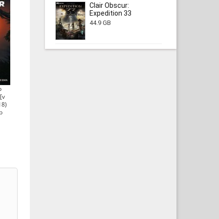
Clair Obscur:
Expedition 33
44.9 GB
b
[v
18)
b