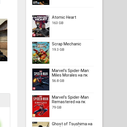
Atomic Heart
163 GB
Scrap Mechanic
19.3 GB
Marvel’s Spider-Man:
Miles Morales на пк
56.8 GB
Marvel’s Spider-Man
Remastered на пк
79 GB
Ghost of Tsushima на