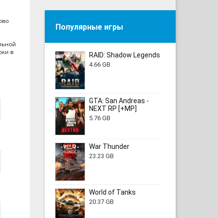
ово
Популярные игры
ельной
оки в
RAID: Shadow Legends
4.66 GB
GTA: San Andreas -
NEXT RP [+MP]
5.76 GB
War Thunder
23.23 GB
World of Tanks
20.37 GB