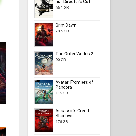
пк - Director's Cut
65.1 GB
Grim Dawn
20.5 GB
The Outer Worlds 2
90 GB
Avatar: Frontiers of
Pandora
136 GB
Assassin's Creed
Shadows
176 GB