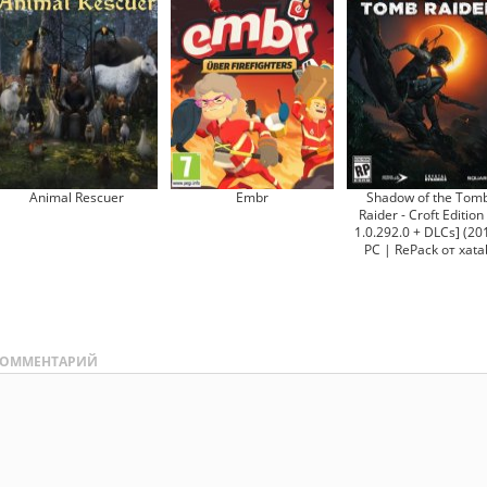
Animal Rescuer
Embr
Shadow of the Tom
Raider - Croft Edition 
1.0.292.0 + DLCs] (20
PC | RePack от xata
ОММЕНТАРИЙ