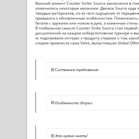
Важный момент Counter Strike: Source заключался в то
изменились некоторые механики. Движок Source куда 
твердых материалов, из-за чего ощущение от передвиж
привыкать к обновленным особенностям. Поменялись и 
бегали с оружием или ножом в руке, а каменные стены
В глобальном смысле Counter Strike Source стал первой
дисциплиной на каждом киберспотивном турнире и вы
кс подогревали интерес к продукту спорами о том, как
спорам привнесла сама Valve, выпустившая Global Offens
Системные требования:
Особенности сборки:
Это нужно знать!