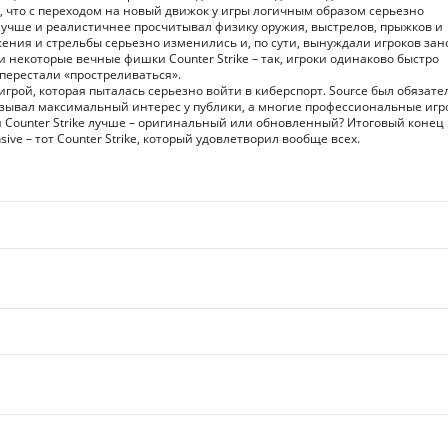
м, что с переходом на новый движок у игры логичным образом серьезно
лучше и реалистичнее просчитывал физику оружия, выстрелов, прыжков и
ения и стрельбы серьезно изменились и, по сути, вынуждали игроков зан
некоторые вечные фишки Counter Strike – так, игроки одинаково быстро
 перестали «простреливаться».
 игрой, которая пыталась серьезно войти в киберспорт. Source был обязат
зывал максимальный интерес у публики, а многие профессиональные игр
ой Counter Strike лучше – оригинальный или обновленный? Итоговый конец
ive – тот Counter Strike, который удовлетворил вообще всех.