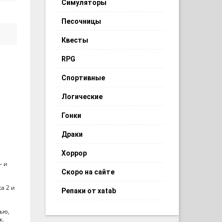
Симуляторы
Песочницы
Квесты
RPG
Спортивные
Логические
Гонки
Драки
Хоррор
– и
Скоро на сайте
a 2 и
Репаки от xatab
ью,
к.