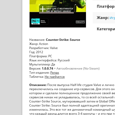
Платфо
Жанр:
Игр
Категори
Название:
Counter-Strike: Source
Жанр: Action
Разработчик: Valve
Год: 2012
Платформа: PC
Язык интерфейса: Русский
Мультиплеер: Да
Версия:
1.0.0.74
+ Автообновление (No-Steam)
Тип издания:
Репак
Таблетка:
Не требуется
Описание:
После выпуска Half-life студия Valve и лич
переключились на создание игр-сервисов. Для этого он
котором и сделали полноценное продолжение своей вел
сервисов никак не укладывалась, то со всей остальной 
Counter-Strike Source, мутировавший затем в Global Offe
Counter Strike: Source был полной адаптацией оригина
изменилась. Это все тот же динамичный командный шуте
что каждый раунд длится всего 3-4 минуты – и это при 