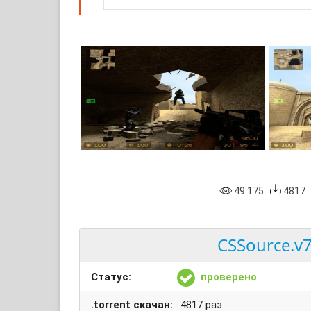
49 175
4817
CSSource.v7
Статус:
проверено
.torrent скачан:
4817 раз