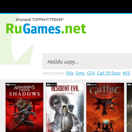
Например:
Fifa
,
Sims
,
GTA
,
Call Of Duty
,
NFS