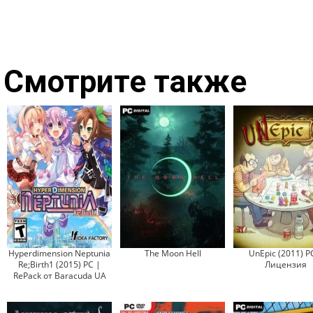
Смотрите также
Hyperdimension Neptunia
The Moon Hell
UnEpic (2011) P
Re;Birth1 (2015) PC |
Лицензия
RePack от Baracuda UA