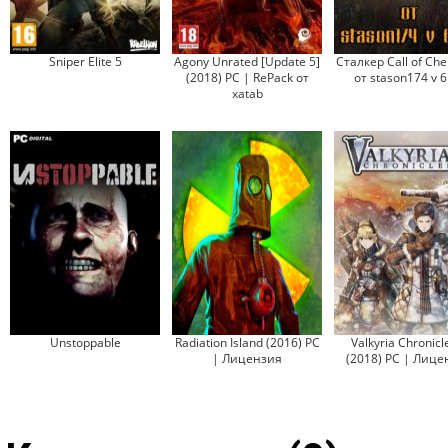
Sniper Elite 5
Agony Unrated [Update 5]
Сталкер Call of Che
(2018) PC | RePack от
от stason174 v 6
xatab
Unstoppable
Radiation Island (2016) PC
Valkyria Chronicl
| Лицензия
(2018) PC | Лице