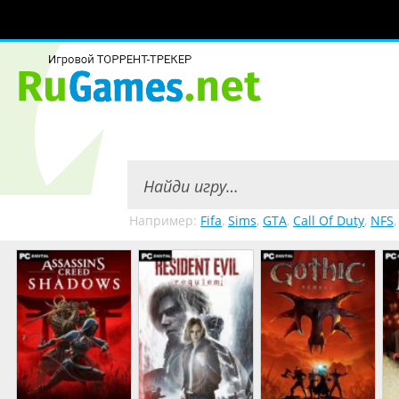
Например:
Fifa
,
Sims
,
GTA
,
Call Of Duty
,
NFS