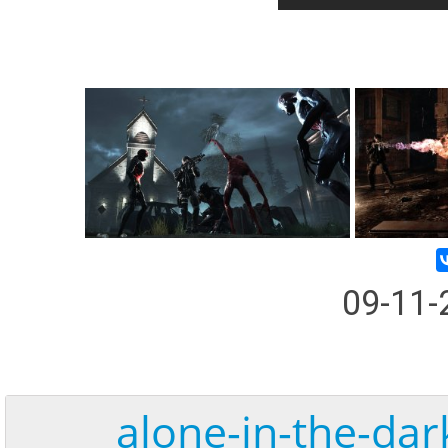
09-11
alone-in-the-dar