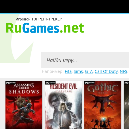
Например:
Fifa
,
Sims
,
GTA
,
Call Of Duty
,
NFS