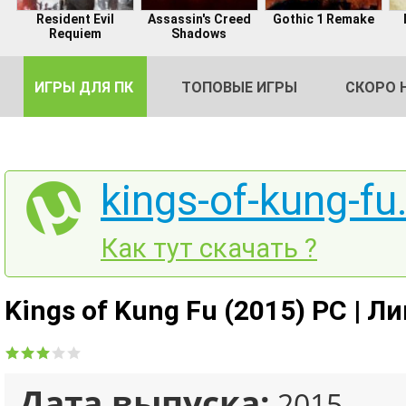
Resident Evil
Assassin's Creed
Gothic 1 Remake
Requiem
Shadows
ИГРЫ ДЛЯ ПК
ТОПОВЫЕ ИГРЫ
СКОРО 
kings-of-kung-fu
DE
Как тут скачать ?
2
Kings of Kung Fu (2015) PC | Л
Дата выпуска:
2015