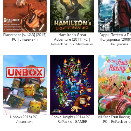
Planetbase [v.1.2.3] (2015)
Hamilton's Great
Гарри Поттер и П
PC | Лицензия
Adventure (2011) PC |
Полукровка (2009)
RePack от R.G. Механики
Лицензия
Unbox (2016) PC |
Shovel Knight (2014) PC |
All-Star Fruit Racing
Лицензия
RePack от GAMER
PC | RePack от 