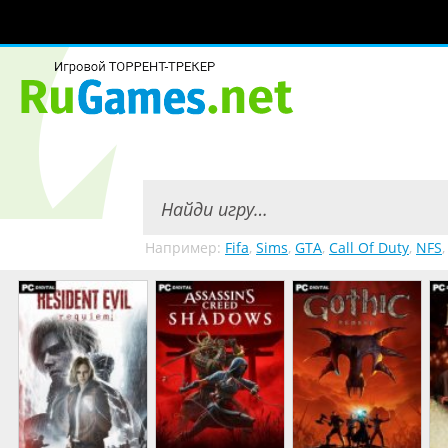
Например:
Fifa
,
Sims
,
GTA
,
Call Of Duty
,
NFS