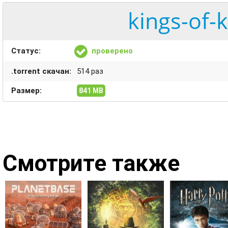
kings-of-
Статус:
проверено
.torrent скачан:
514 раз
Размер:
841 MB
Смотрите также