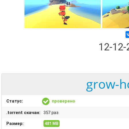
12-12
grow-h
Статус:
проверено
.torrent скачан:
357 раз
Размер:
481 MB