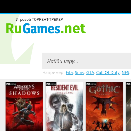
Например:
Fifa
,
Sims
,
GTA
,
Call Of Duty
,
NFS