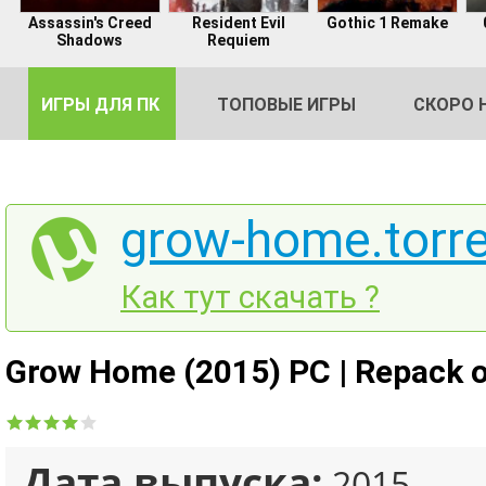
Assassin's Creed
Resident Evil
Gothic 1 Remake
Shadows
Requiem
ИГРЫ ДЛЯ ПК
ТОПОВЫЕ ИГРЫ
СКОРО 
grow-home.torr
DE
Как тут скачать ?
2
Grow Home (2015) PC | Repack о
Дата выпуска:
2015