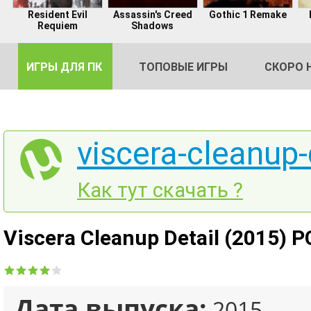
Resident Evil
Assassin's Creed
Gothic 1 Remake
Requiem
Shadows
ИГРЫ ДЛЯ ПК
ТОПОВЫЕ ИГРЫ
СКОРО 
viscera-cleanup-
DE
Как тут скачать ?
2
Viscera Cleanup Detail (2015) 
Дата выпуска:
2015