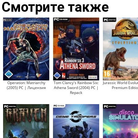
Смотрите также
Operation: Matriarchy
Tom Clancy's Rainbow Six:
Jurassic World Evolut
(2005) PC | Лицензия
Athena Sword (2004) PC |
Premium Editi
Repack