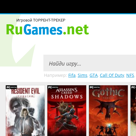
Например:
Fifa
,
Sims
,
GTA
,
Call Of Duty
,
NFS