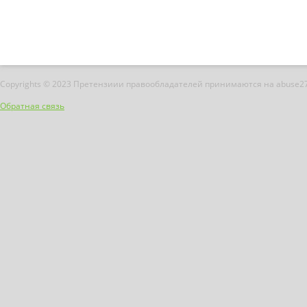
Copyrights © 2023 Претензиии правообладателей принимаются на abuse2
Обратная связь