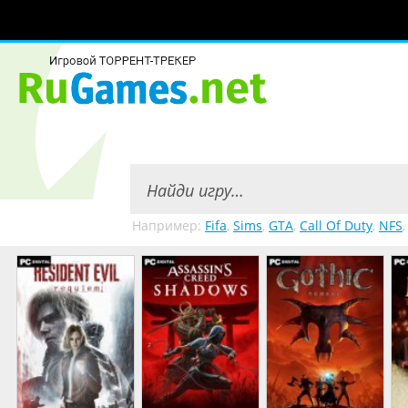
Например:
Fifa
,
Sims
,
GTA
,
Call Of Duty
,
NFS