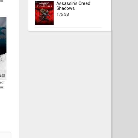
ия
Assassin's Creed
Shadows
176 GB
ed
ия