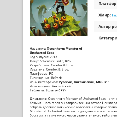
Платфо
Жанр:
Та
Автор ре
Категори
Название:
Oceanhorn: Monster of
Uncharted Seas
Год выпуска: 2015
Жанр: Adventure, Indie, RPG
Разработчик: Cornfox & Bros.
Издатель: Cornfox & Bros.
Платформа: PC
Тип издания: RePack
Язык интерфейса:
Русский, Английский, MULTi11
Язык озвучки: Английский
Таблетка:
Вшито (CPY)
Описание:
Oceanhorn: Monster of Uncharted Seas – эпи
безымянного героя вы отправитесь на остров Неизведа
собрать древние магические артефакты, которые позво
Monster of Uncharted Seas вас поджидает множество оп
боссами, а также много часов увлекательного геймплея