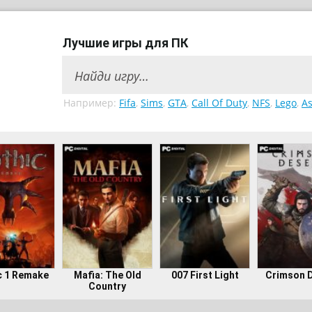
Лучшие игры для ПК
Например:
Fifa
,
Sims
,
GTA
,
Call Of Duty
,
NFS
,
Lego
,
As
c 1 Remake
Mafia: The Old
007 First Light
Crimson 
Country