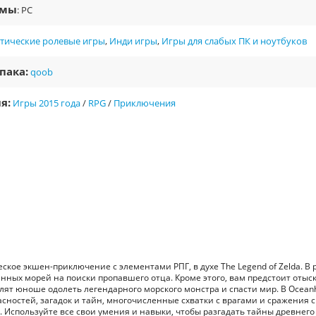
рмы
: PC
ктические ролевые игры
,
Инди игры
,
Игры для слабых ПК и ноутбуков
пака:
qoob
я:
Игры 2015 года
/
RPG
/
Приключения
ческое экшен-приключение с элементами РПГ, в духе The Legend of Zelda. В 
нных морей на поиски пропавшего отца. Кроме этого, вам предстоит отыск
лят юноше одолеть легендарного морского монстра и спасти мир. В Ocean
асностей, загадок и тайн, многочисленные схватки с врагами и сражения с
. Используйте все свои умения и навыки, чтобы разгадать тайны древнего