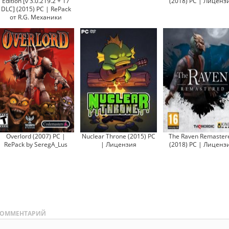
Edition [v 3.0.219.2 + 17
(2018) PC | Лиценз
DLC] (2015) PC | RePack
от R.G. Механики
Overlord (2007) PC |
Nuclear Throne (2015) PC
The Raven Remaster
RePack by SeregA_Lus
| Лицензия
(2018) PC | Лиценз
ОММЕНТАРИЙ