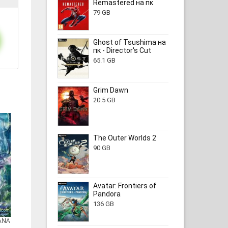
Remastered на пк
79 GB
Ghost of Tsushima на
пк - Director's Cut
65.1 GB
Grim Dawn
20.5 GB
The Outer Worlds 2
90 GB
Avatar: Frontiers of
Pandora
136 GB
DANA