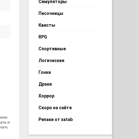
Симуляторы
Песочницы
Квесты
RPG
Спортивные
Логические
Гонки
Драки
Хоррор
Скоро на сайте
роли
Репаки от xatab
ать и
horn: