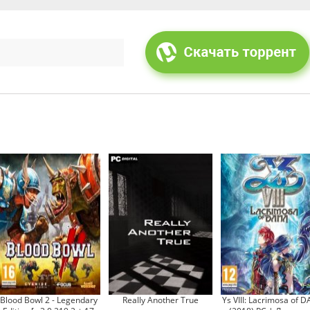
Blood Bowl 2 - Legendary
Really Another True
Ys VIII: Lacrimosa of 