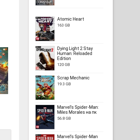
Atomic Heart
163 GB
Dying Light 2 Stay
Human: Reloaded
Edition
120 GB
Scrap Mechanic
19.3 GB
Marvel’s Spider-Man:
Miles Morales на пк
56.8 GB
Marvel’s Spider-Man