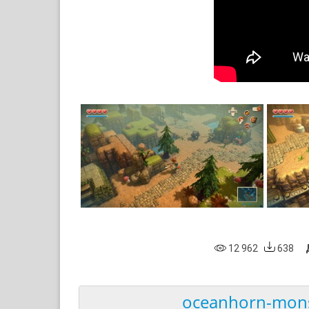
12 962
638
oceanhorn-monst