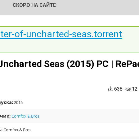
СКОРО НА САЙТЕ
er-of-uncharted-seas.torrent
Uncharted Seas (2015) PC | RePa
638
12
уска:
2015
чик:
Cornfox & Bros
:
Cornfox & Bros.