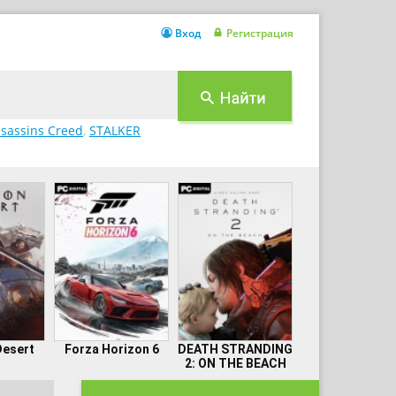
Вход
Регистрация
sassins Creed
,
STALKER
Desert
Forza Horizon 6
DEATH STRANDING
2: ON THE BEACH