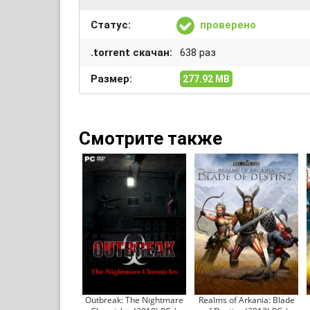
Статус:
проверено
.torrent скачан:
638 раз
Размер:
277.92 MB
Смотрите также
Outbreak: The Nightmare
Realms of Arkania: Blade