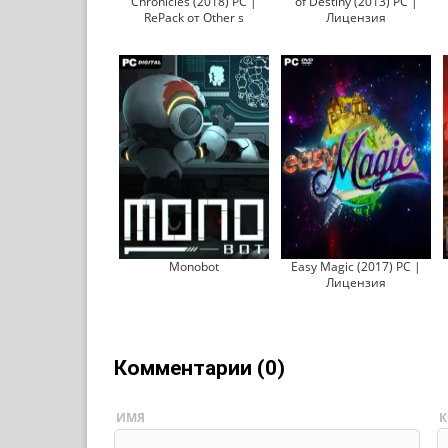
Chronicles (2018) PC |
of Destiny (2013) PC |
RePack от Other s
Лицензия
Monobot
Easy Magic (2017) PC |
Лицензия
Комментарии (0)
ИМЯ
К