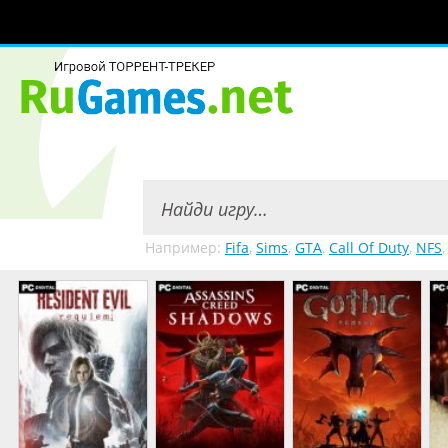
Например:
Fifa
,
Sims
,
GTA
,
Call Of Duty
,
NFS