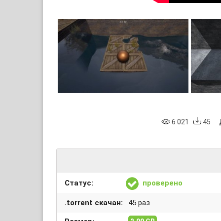
6 021
45
Статус:
проверено
.torrent скачан:
45 раз