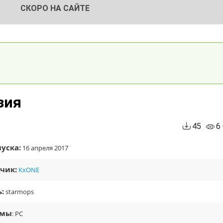
СКОРО НА САЙТЕ
зия
45
6
уска:
16 апреля 2017
чик:
KxONE
:
starmops
рмы
: PC