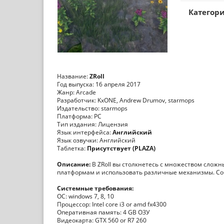
Категори
Название:
ZRoll
Год выпуска: 16 апреля 2017
Жанр: Arcade
Разработчик: KxONE, Andrew Drumov, starmops
Издательство: starmops
Платформа: РС
Тип издания: Лицензия
Язык интерфейса:
Английский
Язык озвучки: Английский
Таблетка:
Присутствует (PLAZA)
Описание:
В ZRoll вы столкнетесь с множеством сложн
платформам и использовать различные механизмы. Соб
Системные требования:
ОС: windows 7, 8, 10
Процессор: Intel core i3 or amd fx4300
Оперативная память: 4 GB ОЗУ
Видеокарта: GTX 560 or R7 260