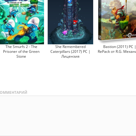
The Smurfs 2 - The
She Remembered
Bastion (2011) PC 
Prisoner of the Green
Caterpillars (2017) PC |
RePack от R.G. Механ
Stone
Лицензия
ОММЕНТАРИЙ