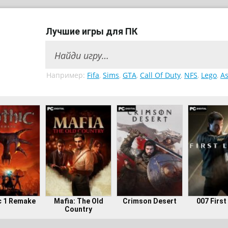
Лучшие игры для ПК
Например:
Fifa
,
Sims
,
GTA
,
Call Of Duty
,
NFS
,
Lego
,
As
c 1 Remake
Mafia: The Old
Crimson Desert
007 First
Country