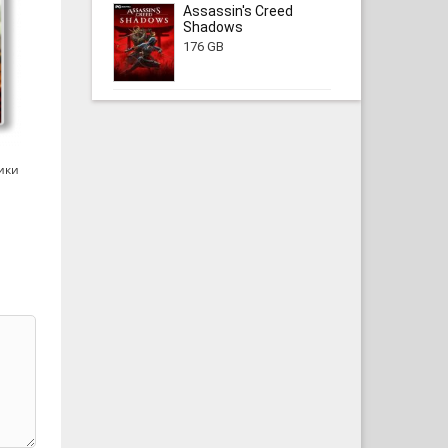
Assassin's Creed
Shadows
176 GB
|
ики