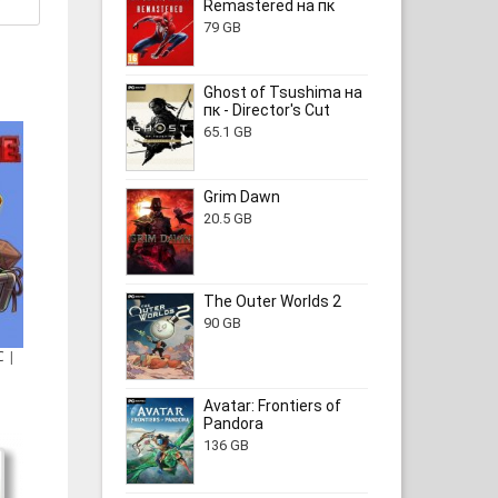
Remastered на пк
79 GB
Ghost of Tsushima на
пк - Director's Cut
65.1 GB
Grim Dawn
20.5 GB
The Outer Worlds 2
90 GB
C |
Avatar: Frontiers of
Pandora
136 GB