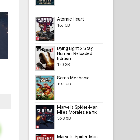
Atomic Heart
163 GB
Dying Light 2 Stay
Human: Reloaded
Edition
120 GB
Scrap Mechanic
19.3 GB
Marvel’s Spider-Man:
Miles Morales на пк
56.8 GB
Marvel’s Spider-Man